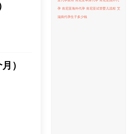
亚代孕费用
肯尼亚单身代孕
肯尼亚国外代
）
孕
肯尼亚海外代孕
肯尼亚试管婴儿流程
艾
滋病代孕生子多少钱
个月）
。