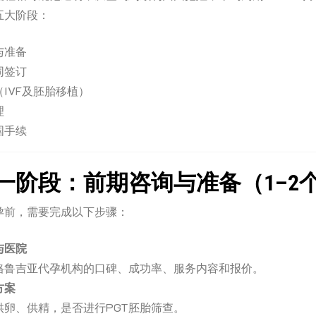
五大阶段：
与准备
同签订
IVF及胚胎移植）
理
国手续
一阶段：前期咨询与准备（1–2
孕前，需要完成以下步骤：
与医院
格鲁吉亚代孕机构的口碑、成功率、服务内容和报价。
方案
供卵、供精，是否进行PGT胚胎筛查。