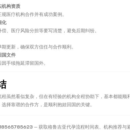
实机构资质
正规医疗机构合作并有成功案例。
细化
补偿、医疗风险分担等要写清楚，避免后期纠纷。
孕期更新，确保双方信任与合作顺利。
回国文件
后因手续拖延滞留国外。
结
流程虽然看似复杂，但在有经验的机构全程协助下，基本都能顺
、选择靠谱的合作方，是顺利抱娃回国的关键。
8565785623
— 获取格鲁吉亚代孕流程时间表、机构推荐与