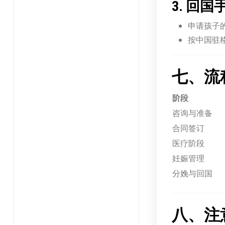
3. 回国
申请孩子
按中国驻
七、流
阶段
咨询与准备
合同签订
医疗阶段
妊娠管理
分娩与回国
八、注