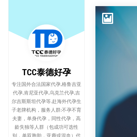
跳
至
正
文
TCC泰德好孕
专注国外合法国家代孕,格鲁吉亚
代孕,肯尼亚代孕,乌克兰代孕,吉
尔吉斯斯坦代孕等.赴海外代孕生
子老牌机构，服务人群:不孕不育
夫妻，单身代孕，同性代孕，高
龄失独等人群（包成功可选性
别，单双胞胎，亚裔或混血）代