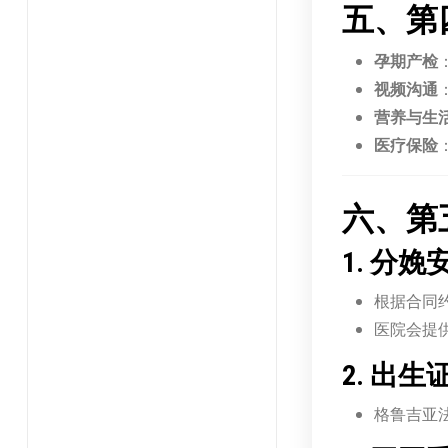
五、第
孕期产检
视频沟通
营养与生
医疗保险
六、第
1. 分娩
根据合同
医院会提
2. 出
格鲁吉亚