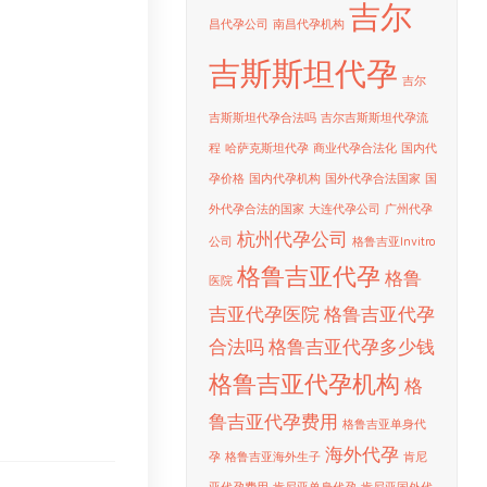
吉尔
昌代孕公司
南昌代孕机构
吉斯斯坦代孕
吉尔
吉斯斯坦代孕合法吗
吉尔吉斯斯坦代孕流
程
哈萨克斯坦代孕
商业代孕合法化
国内代
孕价格
国内代孕机构
国外代孕合法国家
国
外代孕合法的国家
大连代孕公司
广州代孕
杭州代孕公司
公司
格鲁吉亚Invitro
格鲁吉亚代孕
格鲁
医院
吉亚代孕医院
格鲁吉亚代孕
合法吗
格鲁吉亚代孕多少钱
格鲁吉亚代孕机构
格
鲁吉亚代孕费用
格鲁吉亚单身代
海外代孕
孕
格鲁吉亚海外生子
肯尼