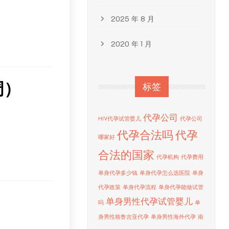
2025 年 8 月
2020 年 1 月
周）
标签
代孕公司
HIV代孕试管婴儿
代孕公司
代孕合法吗
代孕
。
哪家好
合法的国家
代孕机构
代孕费用
。
单身代孕多少钱
单身代孕怎么选医院
单身
代孕政策
单身代孕流程
单身代孕能做试管
单身男性代孕试管婴儿
吗
单
身男性格鲁吉亚代孕
单身男性海外代孕
南