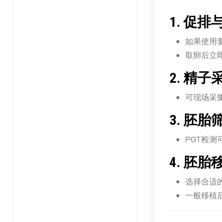
1. 促排
如果使用
取卵后立
2. 精
可现场采
3. 胚
PGT检
4. 胚胎
选择合适
一般移植后