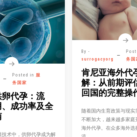
By -
Post
surrogacyorg
务国
肯尼亚海外代
Posted in
服
解：从前期评
务国家
回国的完整操
供卵代孕：流
用、成功率及全
随着国内生育政策与现实
南
不断加大，越来越多家庭
海外代孕。在众多海外选
殖技术中，供卵代孕成为解
流