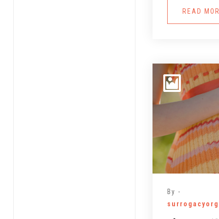
READ MO
By -
surrogacyorg