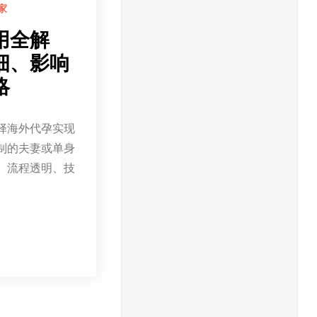
家
用全解
细、影响
略
择海外代孕实现
制的夫妻或单身
、流程透明、技