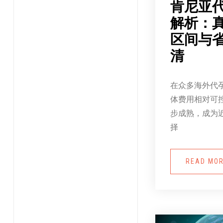
肯尼亚
解析：
区间与
清
在众多海外代
体费用相对可
步成熟，成为
择
READ MO