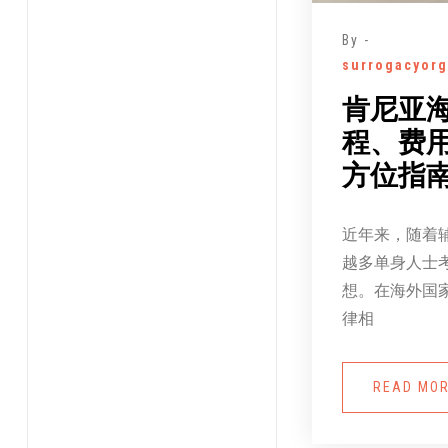
By -
surrogacyorg
肯尼亚
程、费
方位指
近年来，随着
越多单身人士
想。在海外国
律相
READ MO