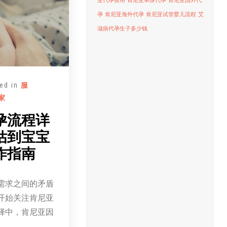
亚代孕费用
肯尼亚单身代孕
肯尼亚国外代
孕
肯尼亚海外代孕
肯尼亚试管婴儿流程
艾
滋病代孕生子多少钱
ed in
服
家
孕流程详
估到宝宝
作指南
需求之间的矛盾
开始关注肯尼亚
择中，肯尼亚因