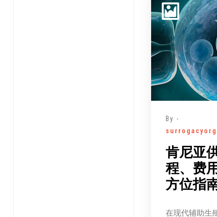
By -
surrogacyorg
肯尼亚
程、费
方位指
在现代辅助生