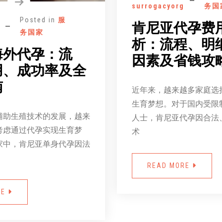
surrogacyorg
务国
Posted in
服
肯尼亚代孕费
务国家
析：流程、明
海外代孕：流
因素及省钱攻
用、成功率及全
南
近年来，越来越多家庭选
生育梦想。对于国内受限
辅助生殖技术的发展，越来
人士，肯尼亚代孕因合法
考虑通过代孕实现生育梦
术
家中，肯尼亚单身代孕因法
READ MORE
RE