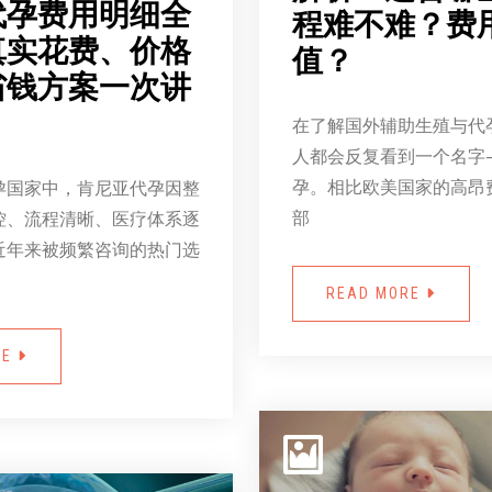
代孕费用明细全
程难不难？费
真实花费、价格
值？
省钱方案一次讲
在了解国外辅助生殖与代
人都会反复看到一个名字
孕。相比欧美国家的高昂
孕国家中，肯尼亚代孕因整
部
控、流程清晰、医疗体系逐
近年来被频繁咨询的热门选
READ MORE
RE