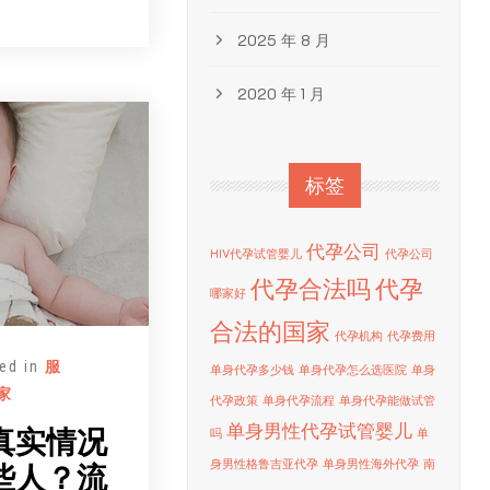
2025 年 8 月
2020 年 1 月
标签
代孕公司
HIV代孕试管婴儿
代孕公司
代孕合法吗
代孕
哪家好
合法的国家
代孕机构
代孕费用
ed in
服
单身代孕多少钱
单身代孕怎么选医院
单身
家
代孕政策
单身代孕流程
单身代孕能做试管
单身男性代孕试管婴儿
真实情况
吗
单
身男性格鲁吉亚代孕
单身男性海外代孕
南
些人？流