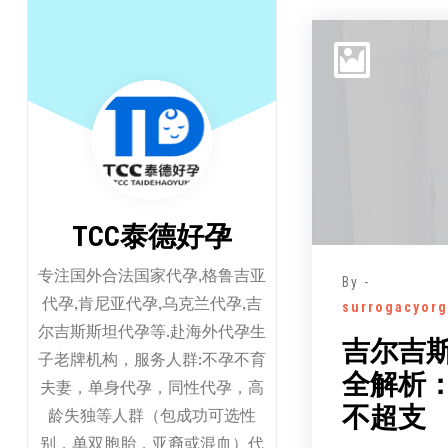
跳
至
正
文
TCC泰德好孕
专注国外合法国家代孕,格鲁吉亚
By -
代孕,肯尼亚代孕,乌克兰代孕,吉
surrogacyorg
尔吉斯斯坦代孕等.赴海外代孕生
吉尔吉
子老牌机构，服务人群:不孕不育
全解析
夫妻，单身代孕，同性代孕，高
不超支
龄失独等人群（包成功可选性
别，单双胞胎，亚裔或混血）代