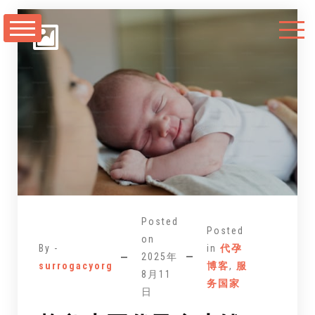
跳
至
正
文
Posted
Posted
on
By -
in
代孕
2025年
surrogacyorg
博客
,
服
8月11
务国家
日