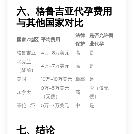
六、格鲁吉亚代孕费用
与其他国家对比
法律
是否允许商
国家/地区
平均费用
保护
业代孕
格鲁吉亚
4万–8万美元
高
是
乌克兰
4万–7万美元
高
是
（战前）
美国
10万–18万美元
极高
是
3万–5万美元
否（仅无
加拿大
高
（无偿）
偿）
哥伦比亚
5万–7万美元
中
是
七、结论