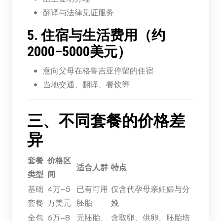
翻译与法律见证服务
5. 住宿与生活费用（约
2000–5000美元）
意向父母在格鲁吉亚停留的住宿
当地交通、翻译、餐饮等
三、不同套餐的价格差
异
套餐
价格区
适合人群
特点
类型
间
基础
4万–5
已有可用
仅含代孕母亲妊娠与分
套餐
万美元
胚胎
娩
全包
6万–8
无胚胎、
含取卵、供卵、胚胎培