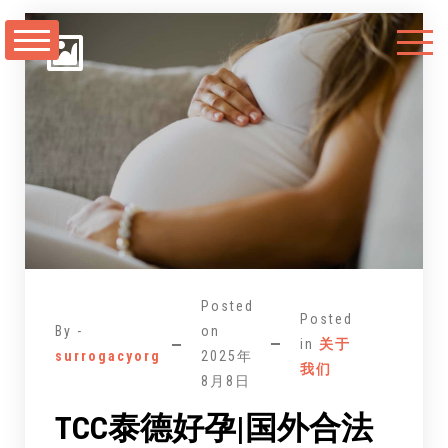
跳
至
正
文
Posted
Posted
By -
on
in
关于
surrogacyorg
2025年
我们
8月8日
TCC泰德好孕|国外合法