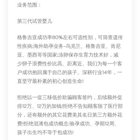
业务范围：
第三代试管婴儿
格鲁吉亚成功率80%左右可选性别，可筛查遗传
性疾病;海外助孕业务-乌克兰、格鲁吉亚、肯尼
亚、墨西哥等国家;冻卵保存生育力技术好，减
少卵子浪费性价比高、距离近。我们为每一个客
户成功抱回属于自己的孩子。深耕行业14年，一
直坚守最朴素的初心创造生命!
拒绝以一促三移低价欺骗顾客签约，后续额外促
排12万、12万的加钱!拒绝不告知顾客除了医疗部
分，还有额外的其它花费美其名日第三方额外花
费!拒绝混淆包成功概念:验孕成功、孕期12周、
孩子出生均不等于包成功!