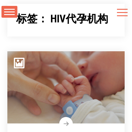
跳
至
标签：
HIV代孕机构
正
文