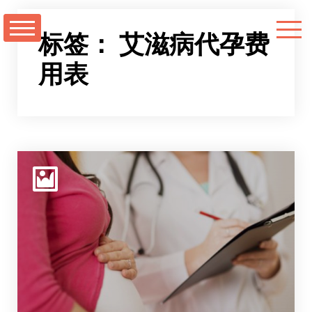
跳
至
标签：
艾滋病代孕费
正
用表
文