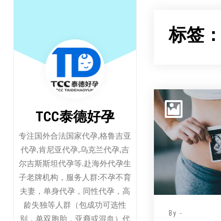
跳
至
标签
正
文
TCC泰德好孕
专注国外合法国家代孕,格鲁吉亚
代孕,肯尼亚代孕,乌克兰代孕,吉
尔吉斯斯坦代孕等.赴海外代孕生
子老牌机构，服务人群:不孕不育
夫妻，单身代孕，同性代孕，高
龄失独等人群（包成功可选性
By -
别，单双胞胎，亚裔或混血）代