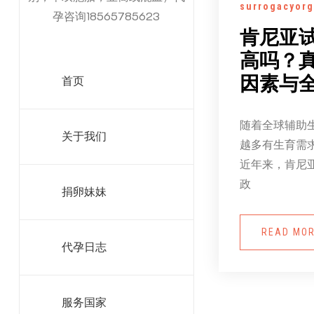
surrogacyorg
孕咨询18565785623
肯尼亚
高吗？
因素与
首页
随着全球辅助
关于我们
越多有生育需
近年来，肯尼
政
捐卵妹妹
READ MO
代孕日志
服务国家