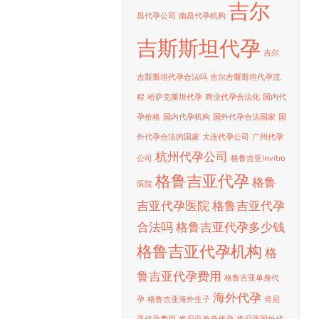
吉尔
昌代孕公司
南昌代孕机构
吉斯斯坦代孕
吉尔
吉斯斯坦代孕合法吗
吉尔吉斯斯坦代孕流
程
哈萨克斯坦代孕
商业代孕合法化
国内代
孕价格
国内代孕机构
国外代孕合法国家
国
外代孕合法的国家
大连代孕公司
广州代孕
杭州代孕公司
公司
格鲁吉亚Invitro
格鲁吉亚代孕
格鲁
医院
吉亚代孕医院
格鲁吉亚代孕
合法吗
格鲁吉亚代孕多少钱
格鲁吉亚代孕机构
格
鲁吉亚代孕费用
格鲁吉亚单身代
海外代孕
孕
格鲁吉亚海外生子
肯尼