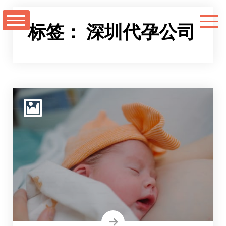
跳
至
标签：
深圳代孕公司
正
文