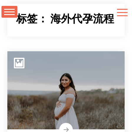
跳
至
标签：
海外代孕流程
正
文