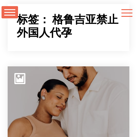
跳
至
标签：
格鲁吉亚禁止
正
外国人代孕
文