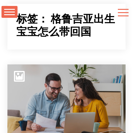
跳
至
标签：
格鲁吉亚出生
正
宝宝怎么带回国
文