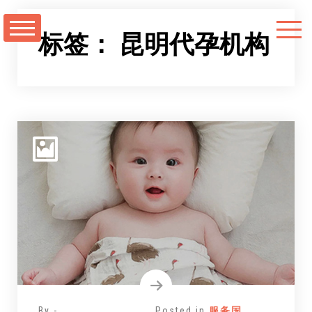
跳
至
标签：
昆明代孕机构
正
文
By -
Posted in
服务国