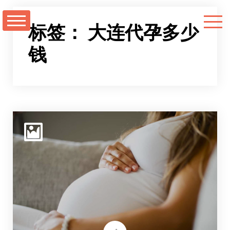
跳
至
标签：
大连代孕多少
正
钱
文