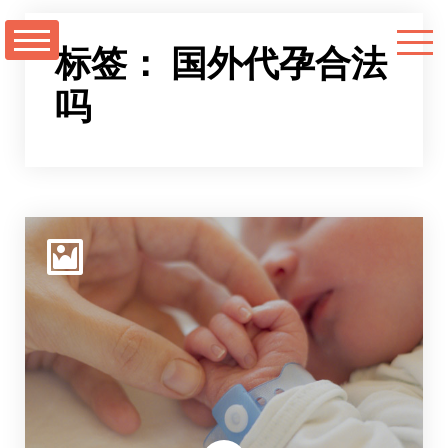
跳
至
标签：
国外代孕合法
正
吗
文