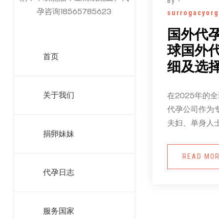
By -
孕咨询18565785623
surrogacyorg
国外代
球国外
首页
细及选
在2025年的
关于我们
代孕公司作为
夫妇、单身人士
捐卵妹妹
READ MO
代孕日志
服务国家