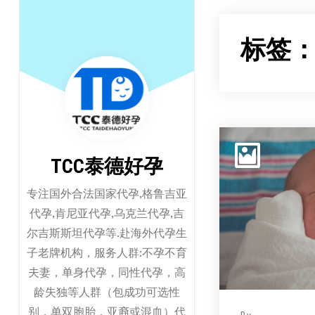
跳
至
标签
正
文
TCC泰德好孕
专注国外合法国家代孕,格鲁吉亚
代孕,肯尼亚代孕,乌克兰代孕,吉
尔吉斯斯坦代孕等.赴海外代孕生
子老牌机构，服务人群:不孕不育
夫妻，单身代孕，同性代孕，高
龄失独等人群（包成功可选性
别，单双胞胎，亚裔或混血）代