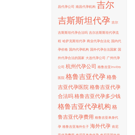
吉尔
昌代孕公司
南昌代孕机构
吉斯斯坦代孕
吉尔
吉斯斯坦代孕合法吗
吉尔吉斯斯坦代孕流
程
哈萨克斯坦代孕
商业代孕合法化
国内代
孕价格
国内代孕机构
国外代孕合法国家
国
外代孕合法的国家
大连代孕公司
广州代孕
杭州代孕公司
公司
格鲁吉亚Invitro
格鲁吉亚代孕
格鲁
医院
吉亚代孕医院
格鲁吉亚代孕
合法吗
格鲁吉亚代孕多少钱
格鲁吉亚代孕机构
格
鲁吉亚代孕费用
格鲁吉亚单身代
海外代孕
孕
格鲁吉亚海外生子
肯尼