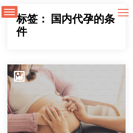
跳
至
标签：
国内代孕的条
正
件
文