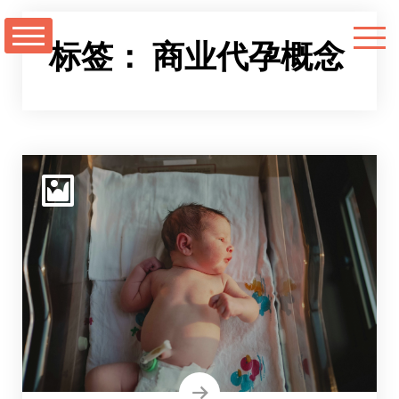
跳
至
标签：
商业代孕概念
正
文