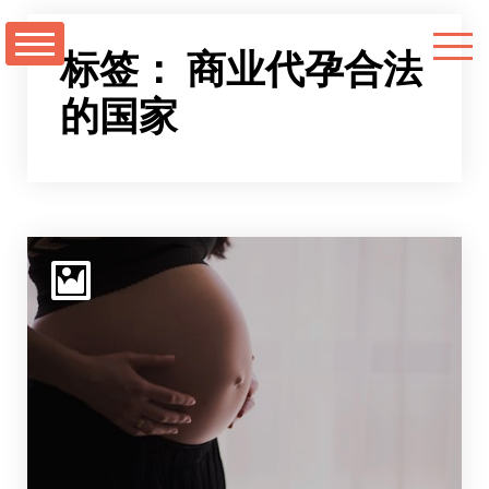
跳
至
标签：
商业代孕合法
正
的国家
文