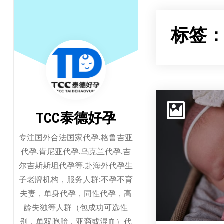
跳
至
标签
正
文
TCC泰德好孕
专注国外合法国家代孕,格鲁吉亚
代孕,肯尼亚代孕,乌克兰代孕,吉
尔吉斯斯坦代孕等.赴海外代孕生
子老牌机构，服务人群:不孕不育
夫妻，单身代孕，同性代孕，高
龄失独等人群（包成功可选性
别，单双胞胎，亚裔或混血）代