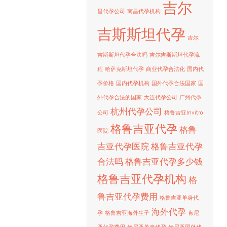
吉尔
昌代孕公司
南昌代孕机构
吉斯斯坦代孕
吉尔
吉斯斯坦代孕合法吗
吉尔吉斯斯坦代孕流
程
哈萨克斯坦代孕
商业代孕合法化
国内代
孕价格
国内代孕机构
国外代孕合法国家
国
外代孕合法的国家
大连代孕公司
广州代孕
杭州代孕公司
公司
格鲁吉亚Invitro
格鲁吉亚代孕
格鲁
医院
吉亚代孕医院
格鲁吉亚代孕
合法吗
格鲁吉亚代孕多少钱
格鲁吉亚代孕机构
格
鲁吉亚代孕费用
格鲁吉亚单身代
海外代孕
孕
格鲁吉亚海外生子
肯尼