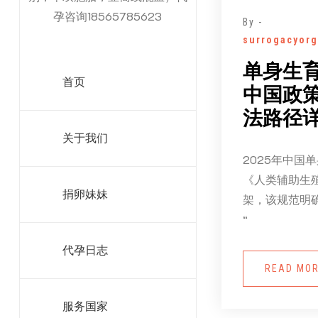
孕咨询18565785623
By -
surrogacyorg
单身生
首页
中国政
法路径
关于我们
2025年中国
《人类辅助生
捐卵妹妹
架，该规范明
“
代孕日志
READ MO
服务国家