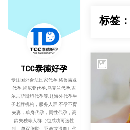
跳
至
标签
正
文
TCC泰德好孕
专注国外合法国家代孕,格鲁吉亚
代孕,肯尼亚代孕,乌克兰代孕,吉
尔吉斯斯坦代孕等.赴海外代孕生
子老牌机构，服务人群:不孕不育
夫妻，单身代孕，同性代孕，高
龄失独等人群（包成功可选性
别，单双胞胎，亚裔或混血）代