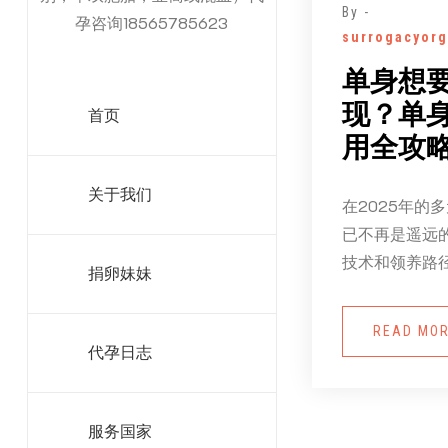
By -
孕咨询18565785623
surrogacyorg
单身想
现？单
首页
用全攻
关于我们
在2025年的
已不再是遥远
技术和领养路
捐卵妹妹
READ MO
代孕日志
服务国家