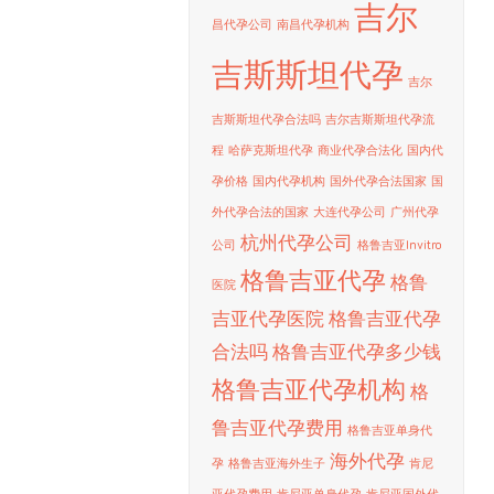
吉尔
昌代孕公司
南昌代孕机构
吉斯斯坦代孕
吉尔
吉斯斯坦代孕合法吗
吉尔吉斯斯坦代孕流
程
哈萨克斯坦代孕
商业代孕合法化
国内代
孕价格
国内代孕机构
国外代孕合法国家
国
外代孕合法的国家
大连代孕公司
广州代孕
杭州代孕公司
公司
格鲁吉亚Invitro
格鲁吉亚代孕
格鲁
医院
吉亚代孕医院
格鲁吉亚代孕
合法吗
格鲁吉亚代孕多少钱
格鲁吉亚代孕机构
格
鲁吉亚代孕费用
格鲁吉亚单身代
海外代孕
孕
格鲁吉亚海外生子
肯尼