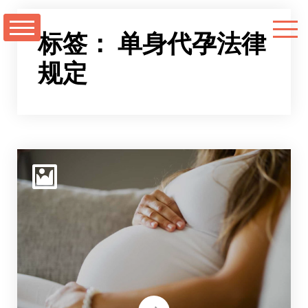
跳
至
标签：
单身代孕法律
正
规定
文