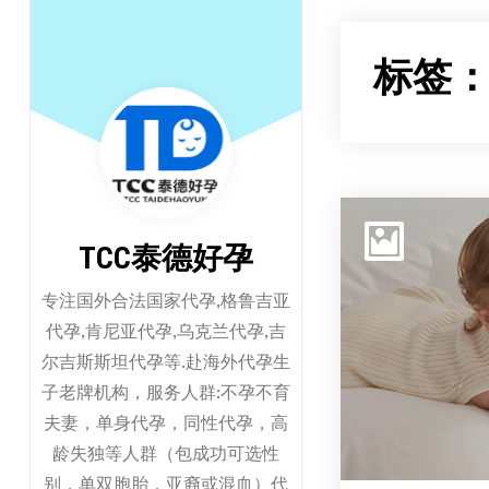
跳
至
标签
正
文
TCC泰德好孕
专注国外合法国家代孕,格鲁吉亚
代孕,肯尼亚代孕,乌克兰代孕,吉
尔吉斯斯坦代孕等.赴海外代孕生
子老牌机构，服务人群:不孕不育
夫妻，单身代孕，同性代孕，高
龄失独等人群（包成功可选性
别，单双胞胎，亚裔或混血）代