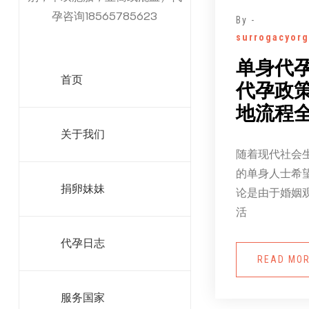
孕咨询18565785623
By -
surrogacyorg
单身代
首页
代孕政
地流程
关于我们
随着现代社会
的单身人士希
捐卵妹妹
论是由于婚姻
活
代孕日志
READ MO
服务国家