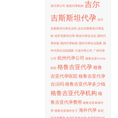
吉尔
昌代孕公司
南昌代孕机构
吉斯斯坦代孕
吉尔
吉斯斯坦代孕合法吗
吉尔吉斯斯坦代孕流
程
哈萨克斯坦代孕
商业代孕合法化
国内代
孕价格
国内代孕机构
国外代孕合法国家
国
外代孕合法的国家
大连代孕公司
广州代孕
杭州代孕公司
公司
格鲁吉亚Invitro
格鲁吉亚代孕
格鲁
医院
吉亚代孕医院
格鲁吉亚代孕
合法吗
格鲁吉亚代孕多少钱
格鲁吉亚代孕机构
格
鲁吉亚代孕费用
格鲁吉亚单身代
海外代孕
孕
格鲁吉亚海外生子
肯尼