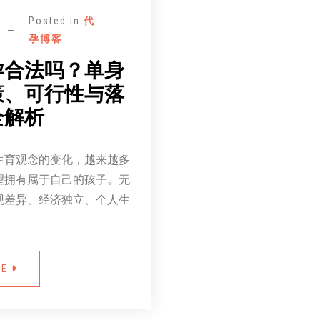
Posted in
代
孕博客
孕合法吗？单身
策、可行性与落
全解析
生育观念的变化，越来越多
望拥有属于自己的孩子。无
观差异、经济独立、个人生
RE