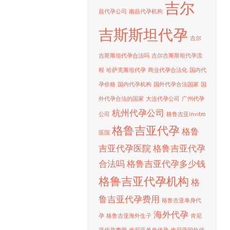
吉尔
昌代孕公司
南昌代孕机构
吉斯斯坦代孕
吉尔
吉斯斯坦代孕合法吗
吉尔吉斯斯坦代孕流
程
哈萨克斯坦代孕
商业代孕合法化
国内代
孕价格
国内代孕机构
国外代孕合法国家
国
外代孕合法的国家
大连代孕公司
广州代孕
杭州代孕公司
公司
格鲁吉亚Invitro
格鲁吉亚代孕
格鲁
医院
吉亚代孕医院
格鲁吉亚代孕
合法吗
格鲁吉亚代孕多少钱
格鲁吉亚代孕机构
格
鲁吉亚代孕费用
格鲁吉亚单身代
海外代孕
孕
格鲁吉亚海外生子
肯尼