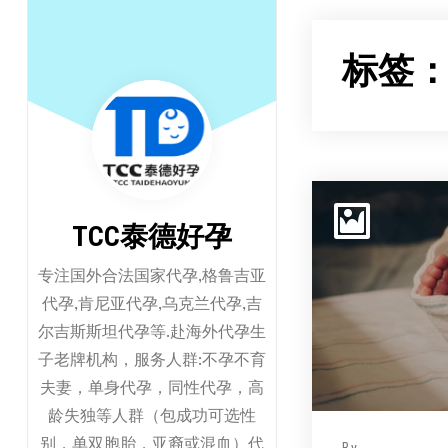
跳
至
标签
正
文
TCC泰德好孕
专注国外合法国家代孕,格鲁吉亚
代孕,肯尼亚代孕,乌克兰代孕,吉
尔吉斯斯坦代孕等.赴海外代孕生
子老牌机构，服务人群:不孕不育
夫妻，单身代孕，同性代孕，高
龄失独等人群（包成功可选性
别，单双胞胎，亚裔或混血）代