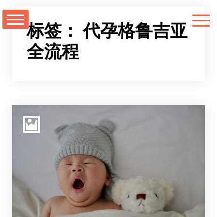
跳
至
标签：
代孕格鲁吉亚
正
全流程
文