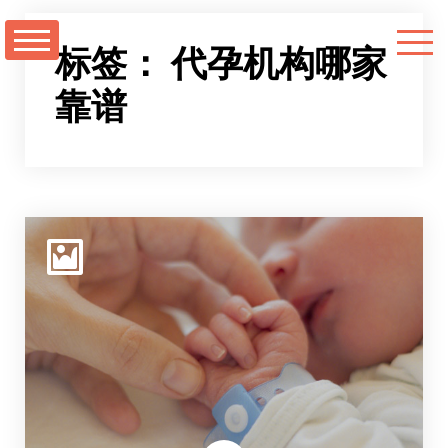
跳
至
标签：
代孕机构哪家
正
靠谱
文