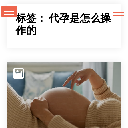
跳
至
标签：
代孕是怎么操
正
作的
文