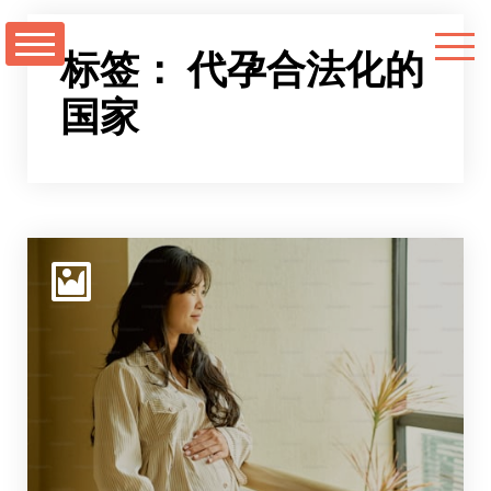
跳
至
标签：
代孕合法化的
正
国家
文