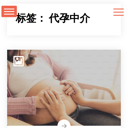
跳
至
标签：
代孕中介
正
文