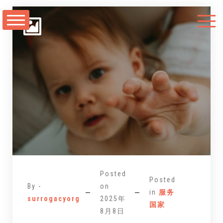
跳
至
正
文
Posted
Posted
By -
on
in
服务
surrogacyorg
2025年
国家
8月8日