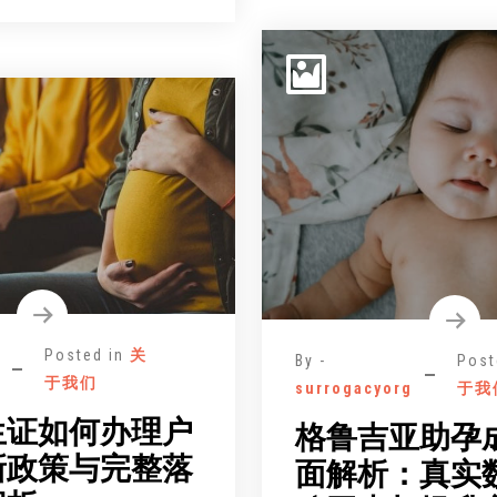
Posted in
关
By -
Post
于我们
surrogacyorg
于我
生证如何办理户
格鲁吉亚助孕
新政策与完整落
面解析：真实