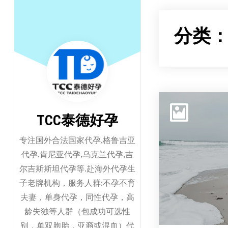
跳
至
分类
正
文
TCC泰德好孕
专注国外合法国家代孕,格鲁吉亚
代孕,肯尼亚代孕,乌克兰代孕,吉
尔吉斯斯坦代孕等.赴海外代孕生
子老牌机构，服务人群:不孕不育
夫妻，单身代孕，同性代孕，高
龄失独等人群（包成功可选性
别，单双胞胎，亚裔或混血）代