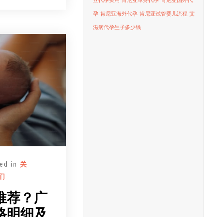
亚代孕费用
肯尼亚单身代孕
肯尼亚国外代
孕
肯尼亚海外代孕
肯尼亚试管婴儿流程
艾
滋病代孕生子多少钱
ed in
关
们
推荐？广
格明细及