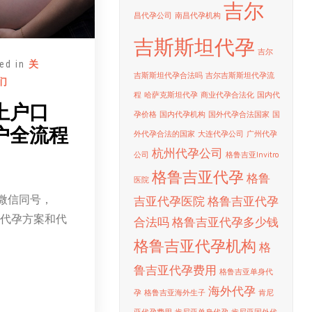
吉尔
昌代孕公司
南昌代孕机构
吉斯斯坦代孕
吉尔
ed in
关
吉斯斯坦代孕合法吗
吉尔吉斯斯坦代孕流
们
程
哈萨克斯坦代孕
商业代孕合法化
国内代
上户口
孕价格
国内代孕机构
国外代孕合法国家
国
户全流程
外代孕合法的国家
大连代孕公司
广州代孕
杭州代孕公司
公司
格鲁吉亚Invitro
格鲁吉亚代孕
格鲁
医院
. 微信同号，
吉亚代孕医院
格鲁吉亚代孕
获取代孕方案和代
合法吗
格鲁吉亚代孕多少钱
格鲁吉亚代孕机构
格
鲁吉亚代孕费用
格鲁吉亚单身代
海外代孕
孕
格鲁吉亚海外生子
肯尼