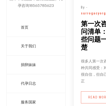
孕咨询18565785623
By -
surrogacyorg
第一次
首页
问清单
些问题
楚
关于我们
很多人第一次
捐卵妹妹
种共同感受：
很自信，但自
正
代孕日志
READ MO
服务国家