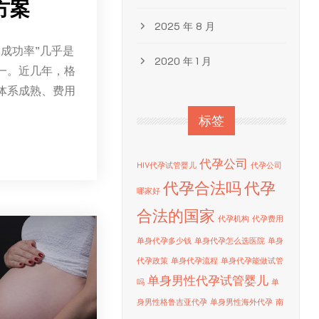
方案
2025 年 8 月
成功率”几乎是
2020 年 1 月
一。近几年，格
体系成熟、费用
标签
代孕公司
HIV代孕试管婴儿
代孕公司
代孕合法吗
代孕
哪家好
合法的国家
代孕机构
代孕费用
单身代孕多少钱
单身代孕怎么选医院
单身
代孕政策
单身代孕流程
单身代孕能做试管
单身男性代孕试管婴儿
吗
单
身男性格鲁吉亚代孕
单身男性海外代孕
南