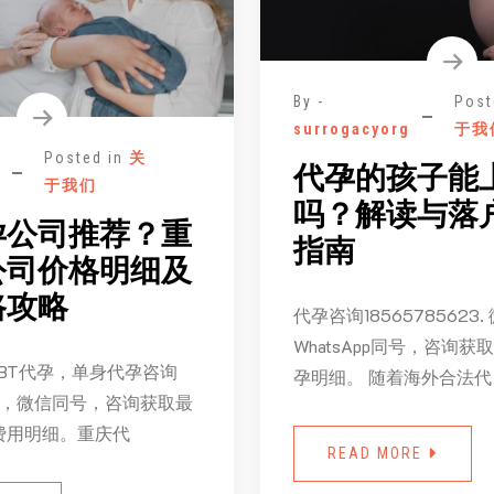
By -
Post
surrogacyorg
于我
Posted in
关
代孕的孩子能
于我们
吗？解读与落
孕公司推荐？重
指南
公司价格明细及
路攻略
代孕咨询18565785623
WhatsApp同号，咨询
BT代孕，单身代孕咨询
孕明细。 随着海外合法代
623，微信同号，咨询获取最
费用明细。重庆代
READ MORE