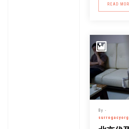
READ MO
By -
surrogacyorg