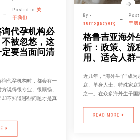
Posted in
关
By -
Post
于我们
surrogacyorg
于我
咨询代孕机构必
格鲁吉亚海外
：不被忽悠，这
析：政策、流
一定要当面问清
用、适合人群
近几年，“海外生子”成为
咨询代孕机构时，都会有一
庭、单身人士、特殊家庭
对方说得很专业、很顺畅、
之一。在众多海外生子国
己却不知道哪些问题才是真
READ MORE
RE