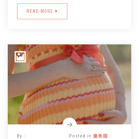
READ MORE
By -
Posted in
服务国