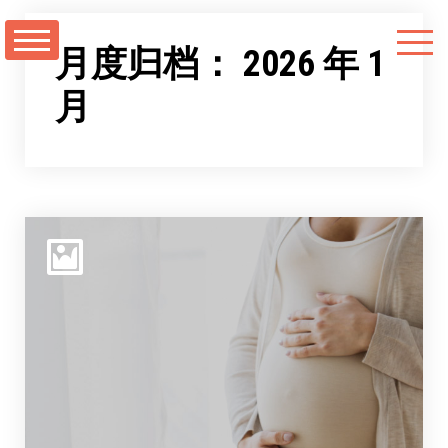
跳
至
月度归档：
2026 年 1
正
月
文