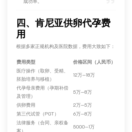
成功率。
四、肯尼亚供卵代孕费
用
根据多家正规机构及医院数据，费用大致如下：
费用类型
价格区间（人民币）
医疗操作（取卵、受精、
12万—18万
胚胎培养与移植）
代孕母亲费用（孕期补偿
5万—8万
及管理）
供卵费用
2万—5万
第三代试管（PGT）
6万—8万
法律服务（合同、亲权备
5000—1万
案）