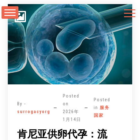
跳
至
正
文
Posted
Posted
By -
on
in
服务
surrogacyorg
2026年
国家
1月14日
肯尼亚供卵代孕：流