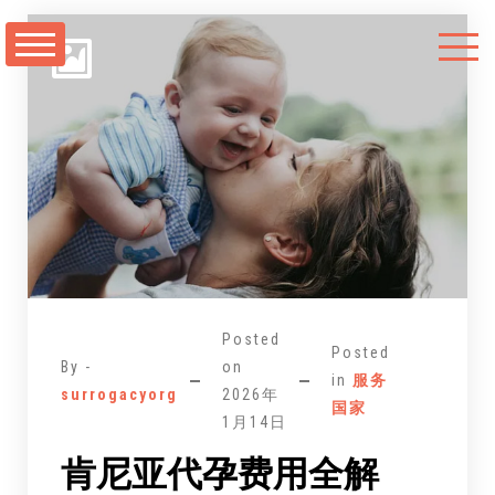
跳
至
正
文
Posted
Posted
By -
on
in
服务
surrogacyorg
2026年
国家
1月14日
肯尼亚代孕费用全解