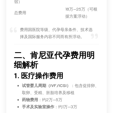
宿）
18万—25万（可根
总费用
据方案浮动）
费用因医院等级、代孕母亲条件、技术选
择及国际服务内容不同而有所浮动。
二、肯尼亚代孕费用明
细解析
1. 医疗操作费用
试管婴儿周期（IVF/ICSI）
：包含促排卵、
取卵、受精、胚胎培养及移植
药物费用
：约2万—5万
手术及实验室操作
：约1万—3万