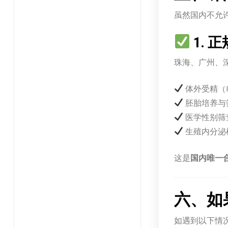
虽然国内不允
1. 
珠海、广州、
体外受精（I
胚胎培养与
医学性别筛
生殖内分泌
这是
国内唯一
六、如
如遇到以下情