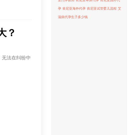
亚代孕费用
肯尼亚单身代孕
肯尼亚国外代
孕
肯尼亚海外代孕
肯尼亚试管婴儿流程
艾
滋病代孕生子多少钱
大？
，无法在纠纷中