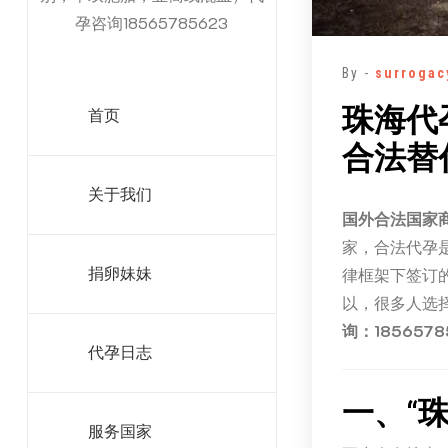
孕咨询18565785623
By -
surrogac
珠海代
首页
合法替
关于我们
国外合法国家
家，合法代孕
律框架下签订
捐卵妹妹
以，很多人选
询：1856578
代孕日志
一、“
服务国家