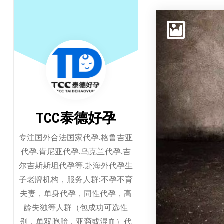
跳
至
正
文
TCC泰德好孕
专注国外合法国家代孕,格鲁吉亚
代孕,肯尼亚代孕,乌克兰代孕,吉
尔吉斯斯坦代孕等.赴海外代孕生
子老牌机构，服务人群:不孕不育
夫妻，单身代孕，同性代孕，高
龄失独等人群（包成功可选性
别，单双胞胎，亚裔或混血）代