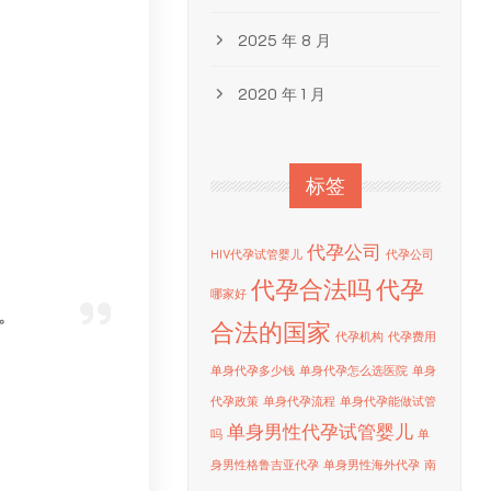
2025 年 8 月
2020 年 1 月
标签
代孕公司
HIV代孕试管婴儿
代孕公司
代孕合法吗
代孕
哪家好
。
合法的国家
代孕机构
代孕费用
单身代孕多少钱
单身代孕怎么选医院
单身
代孕政策
单身代孕流程
单身代孕能做试管
单身男性代孕试管婴儿
吗
单
身男性格鲁吉亚代孕
单身男性海外代孕
南