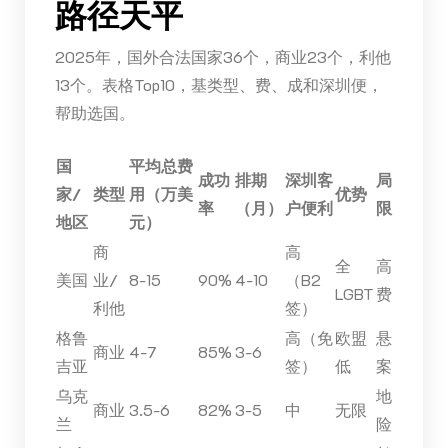
路径天平
2025年，国外合法国家36个，商业23个，利他
13个。表格Top10，基类型、费、成和深圳便，
帮助选国。
国
平均总费
成功
排期
深圳客
局
家/
类型
用（万美
优势
率
（月）
户便利
限
地区
元）
商
高
全
高
美国
业/
8-15
90%
4-10
（B2
LGBT
费
利他
签）
格鲁
高（免
欧盟
悬
商业
4-7
85%
3-6
吉亚
签）
低
案
乌克
地
商业
3.5-6
82%
3-5
中
无限
兰
险