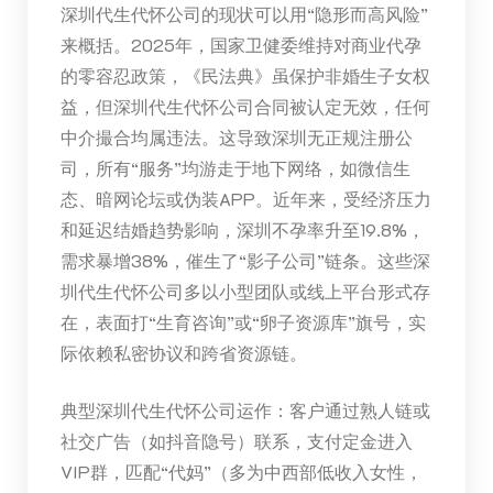
深圳代生代怀公司的现状可以用“隐形而高风险”
来概括。2025年，国家卫健委维持对商业代孕
的零容忍政策，《民法典》虽保护非婚生子女权
益，但深圳代生代怀公司合同被认定无效，任何
中介撮合均属违法。这导致深圳无正规注册公
司，所有“服务”均游走于地下网络，如微信生
态、暗网论坛或伪装APP。近年来，受经济压力
和延迟结婚趋势影响，深圳不孕率升至19.8%，
需求暴增38%，催生了“影子公司”链条。这些深
圳代生代怀公司多以小型团队或线上平台形式存
在，表面打“生育咨询”或“卵子资源库”旗号，实
际依赖私密协议和跨省资源链。
典型深圳代生代怀公司运作：客户通过熟人链或
社交广告（如抖音隐号）联系，支付定金进入
VIP群，匹配“代妈”（多为中西部低收入女性，