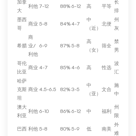
加拿
长
利他
7-12
88%
6-12
高
平等
大
排
墨西
中
州
商业
5-8
84%
4-7
北便
哥
（近）
灰
商
高
禁
希腊
业/
6-9
87%
5-8
筛全
（女）
男
利他
哥伦
波
商业
4-7
85%
4-6
高
性选
比亚
汇
哈萨
中
施
克斯
商业
4.5-6.5
82%
3-5
文合
（亚）
中
坦
澳大
州
利他
6-10
86%
6-12
中
福利
利亚
限
外
巴西
利他
5-8
80%
5-9
低
南美
难