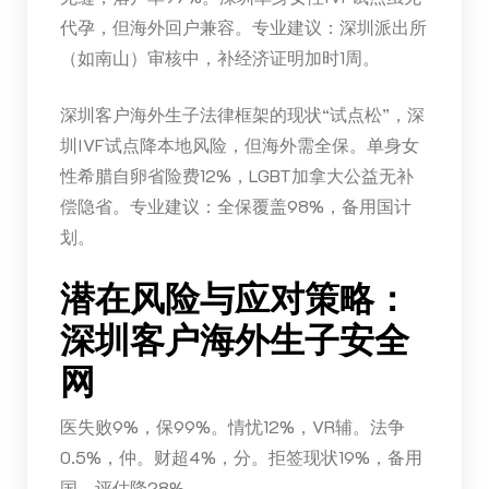
代孕，但海外回户兼容。专业建议：深圳派出所
（如南山）审核中，补经济证明加时1周。
深圳客户海外生子法律框架的现状“试点松”，深
圳IVF试点降本地风险，但海外需全保。单身女
性希腊自卵省险费12%，LGBT加拿大公益无补
偿隐省。专业建议：全保覆盖98%，备用国计
划。
潜在风险与应对策略：
深圳客户海外生子安全
网
医失败9%，保99%。情忧12%，VR辅。法争
0.5%，仲。财超4%，分。拒签现状19%，备用
国。评估降28%。