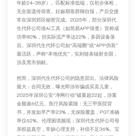
年龄24-38岁）。匹配标准低端，仅初步体检，
无全面遗传筛查。妊娠期靠群聊自报，产后交接
常在深圳郊区秘密完成。2025年，部分深圳代
生代怀公司借AI工具（如简易APP筛查）宣称成
功率80%，但实际流产率达22%，多因设备落
后。深圳代生代怀公司如“高端圈”或“APP伪装”
最活跃，声称“本地优先”，实则链条辐射全国，
涉及黑市捐献。
然而，深圳代生代怀公司的隐患层出。法律风险
最大：合同无效，曝光即涉诈骗或买卖儿童，
2025年深圳公安“净网行动”破案超22起，涉案
金额逾6亿元。医疗风险紧随：无三甲医院背
书，并发如早产率23%，无保险覆盖，PGT准确
率仅62%。伦理困境频现：深圳代生代怀公司母
亲权益真空，常缺心理支持，补偿不足36%。宝