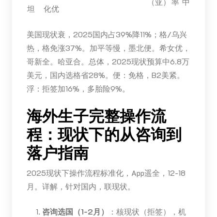
（亚）
率
中
坦
化优
美国现状衰，2025国内占39%降11%；格/乌兴
热，格免涨37%。加平等慢，墨北便。希女优，
哥新全。哈亚合。总体，2025现状预算中6.8万
美元，国内选格省28%。便：免格，B2美紧。
浮：拒签加16%，多胎险9%。
海外生子完整操作流
程：现状下的从咨询到
落户指南
2025现状下操作流程标准化，App遥全，12-18
月。详解，针对国内，联现状。
咨询选国（1-2月）
：核现状（拒签），机