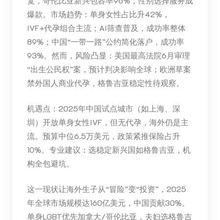
复，哥伦比亚新兴包容率96%，性别选择服务成
爆款。市场趋势：单身女性占比升42%，
IVF+代孕组合主流；AI筛查普及，成功率整体
89%；中国“一带一路”公约简化落户，成功率
93%。然而，风险凸显：美国最高法院6月审理
“出生公民权”案，预计判决影响全球；欧洲草案
禁外国人商业代孕，格鲁吉亚稳定性待观察。
机遇点：2025年中国试点城市（如上海、深
圳）开放单身女性IVF，但无代孕，海外仍是主
流。预算中位6.5万美元，政策紧推保险占升
10%。专业建议：选稳定新兴国如格鲁吉亚，机
构全包避坑。
这一现状让海外生子从“冒险”变“投资”，2025
年全球市场规模达160亿美元，中国贡献30%。
单身LGBT优先加拿大/哥伦比亚，夫妇选格鲁吉