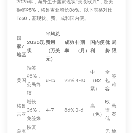
2025年，海外生子国家现状“美衰欧兴”，赴美
拒签95%，格鲁吉亚增长36%。以下表格对比
Top8，基现状、费、成和国内便。
平均总
国
2025现
费用
成功
排期
国内便
优
局
家/
状
（万美
率
（月）
利
势
限
地区
元）
拒签
中
全
95%，
签
美国
8-15
92%
4-10
（B2
包
公民终
难
紧）
容
结
增长
欧
格鲁
高
悬
36%，
4-7
86%
3-6
盟
吉亚
（免）
案
免签爆
低
恢复
乌克
无
地