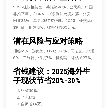
2025现状框架变，美拒签95%，公民终。中国
非婚平等，户DNA。《条例》允境外落，公安一
网简33%。单身LGBT监护裁。2025，外交优化
旅行证，拒降15%。律师预1300美元。
潜在风险与应对策略
拒签16%，选免签。DNA失1.2%，司法选。户拒
5%，二线转。情忧7%，机构辅。评估降27%。
省钱建议：2025海外生
子现状节省20%-30%
格省36%。
全包17%。
自卵省1.4万。