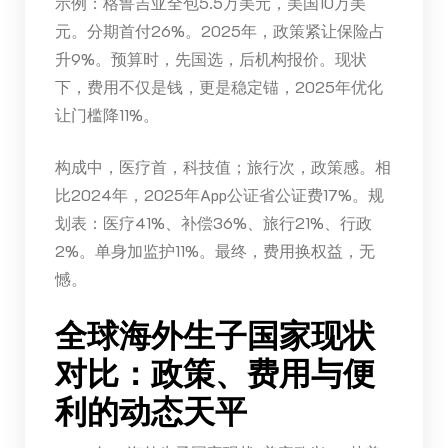
示例：格鲁吉亚全包5.5万美元，美国10万美
元。分期首付26%。2025年，政策紧让保险占
升9%。预算时，先国选，后机构报价。现状
下，费用不仅是钱，更是稳定锚，2025年优化
让门槛降11%。
构成中，医疗首，科技值；旅行次，政策感。相
比2024年，2025年App公证省公证费17%。规
划表：医疗41%、补偿36%、旅行21%、行政
2%。单身加监护11%。最终，费用换权益，无
憾。
全球海外生子国家现状
对比：政策、费用与便
利的动态天平