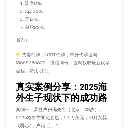
淡季8%。
App36%。
群13%。
单胎22%。
省2万。
夫妻代孕，LGBT代孕，单身代孕咨询
18565785623，微信同号，咨询获取最新代孕
流程，费用明细。
真实案例分享：2025海
外生子现状下的成功路
案例一：异性夫妇冯先生（北京，33岁）。
2025格鲁吉亚免签热，5.5万美元，13月女婴。
“现状兴，户籍1月。”