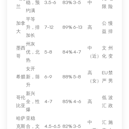
稳，预
3.5-6
83%
3-5
中
兰
限
险
约满
平等
加拿
公
慢
升，排
7-12
89%
6-13
高
大
益
排
加长
州灰
墨西
中
文
州
优，北
5-8
84%
4-7
哥
（近）
化
变
热
女开
高
EU
禁
希腊
新，筛
6-9
88%
5-8
（女）
严
男
升
新兴
哥伦
低
波
全，性
4-7
85%
4-6
高
比亚
汇
政
爆
哈萨
亚稳
中
汇
施
克斯
合，文
4.5-6.5
82%
3-5