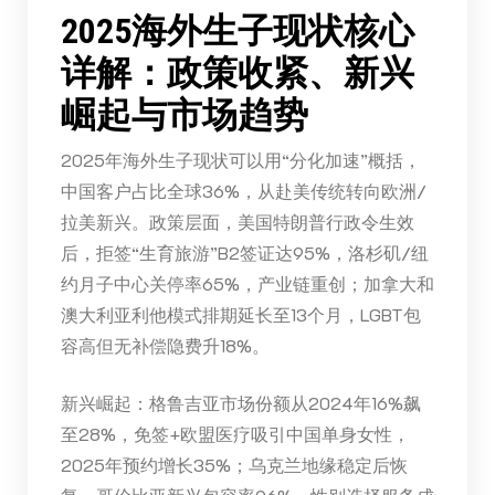
2025海外生子现状核心
详解：政策收紧、新兴
崛起与市场趋势
2025年海外生子现状可以用“分化加速”概括，
中国客户占比全球36%，从赴美传统转向欧洲/
拉美新兴。政策层面，美国特朗普行政令生效
后，拒签“生育旅游”B2签证达95%，洛杉矶/纽
约月子中心关停率65%，产业链重创；加拿大和
澳大利亚利他模式排期延长至13个月，LGBT包
容高但无补偿隐费升18%。
新兴崛起：格鲁吉亚市场份额从2024年16%飙
至28%，免签+欧盟医疗吸引中国单身女性，
2025年预约增长35%；乌克兰地缘稳定后恢