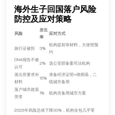
海外生子回国落户风险
防控及应对策略
发生
风险
应对方式
率
机构提前审材料，大使馆预
旅行证被拒
3%
约
DNA报告不被
2%
选公安部备案司法机构
认可
派出所要求补
准备经济证明+律师函，二
15%
材料
线城市备用
落户城市政策
1%
机构含备用城市方案
突变
2025年风险总体下降30%，机构全包几乎零