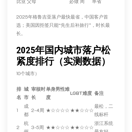
比亚
父母
必做
周
率省
2025年格鲁吉亚落户最快最省，中国客户首
选；美国因拒签只能“先生后补旅行”，时长最
长。
2025年国内城市落户松
紧度排行（实测数据）
10个城市）
排
城
审核时
单身男性难
LGBT难度
备注
名
市
长
度
成
最松，二
1
2-4周
★☆☆☆☆
★★☆☆☆
都
线标杆
杭
浙江系统
2
3-5周
★★☆☆☆
★★☆☆☆
州
最友好