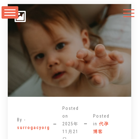
跳
至
正
文
Posted
on
Posted
By -
2025年
in
代孕
surrogacyorg
11月21
博客