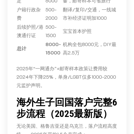
定
6000
备，邮寄样本可省旅行
户籍行政杂
500-
翻译/复印/交通，一线城
费
2000
市补经济证明加1000
后续护照/港
500-
宝宝首本护照
澳通行证
1500
8000-
机构全包8000元，DIY最
总计
15000
高2.5万
2025年“一网通办”+邮寄样本政策让费用较
2024年下降25%，单身/LGBT仅多1000-2000
元监护声明。
海外生子回国落户完整6
步流程（2025最新版）
无论美国、格鲁吉亚还是乌克兰，落户流程高度