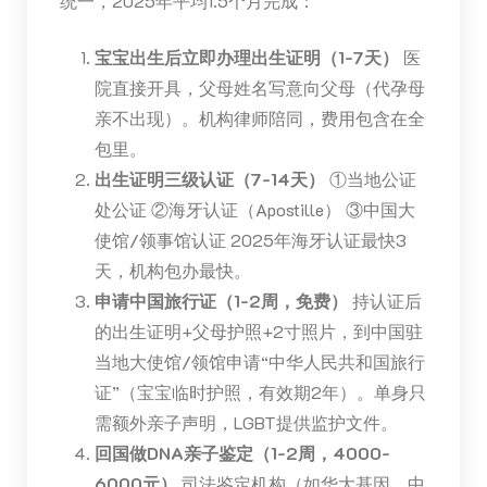
统一，2025年平均1.5个月完成：
宝宝出生后立即办理出生证明（1-7天）
医
院直接开具，父母姓名写意向父母（代孕母
亲不出现）。机构律师陪同，费用包含在全
包里。
出生证明三级认证（7-14天）
①当地公证
处公证 ②海牙认证（Apostille） ③中国大
使馆/领事馆认证 2025年海牙认证最快3
天，机构包办最快。
申请中国旅行证（1-2周，免费）
持认证后
的出生证明+父母护照+2寸照片，到中国驻
当地大使馆/领馆申请“中华人民共和国旅行
证”（宝宝临时护照，有效期2年）。单身只
需额外亲子声明，LGBT提供监护文件。
回国做DNA亲子鉴定（1-2周，4000-
6000元）
司法鉴定机构（如华大基因、中