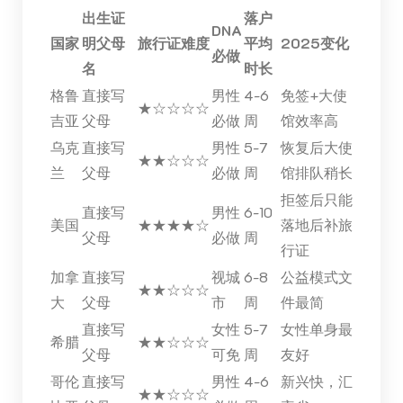
出生证
落户
DNA
国家
明父母
旅行证难度
平均
2025变化
必做
名
时长
格鲁
直接写
男性
4-6
免签+大使
★☆☆☆☆
吉亚
父母
必做
周
馆效率高
乌克
直接写
男性
5-7
恢复后大使
★★☆☆☆
兰
父母
必做
周
馆排队稍长
拒签后只能
直接写
男性
6-10
美国
★★★★☆
落地后补旅
父母
必做
周
行证
加拿
直接写
视城
6-8
公益模式文
★★☆☆☆
大
父母
市
周
件最简
直接写
女性
5-7
女性单身最
希腊
★★☆☆☆
父母
可免
周
友好
哥伦
直接写
男性
4-6
新兴快，汇
★★☆☆☆