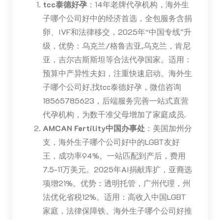
tcc泰德好孕
：14年老牌代孕机构，海外生
子哪个公司好中的经济首选，全包服务含捐
卵、IVF和法律移交，2025年“中国专线”升
级，优势：乌克兰/格鲁吉亚,乌克兰，肯尼
亚，吉尔吉斯斯坦等合法代孕国家。适用：
预算中产异性夫妇，注重快速启动。海外生
子哪个公司好,找tcc泰德好孕，微信咨询
18565785623，后端服务完善一站式直营
代孕机构，为数千准父母增加了家庭成员.
AMCAN Fertility中国办事处
：美国加州分
支，海外生子哪个公司好中的LGBT友好
王，成功率94%。一站匹配到产后，费用
7.5-11万美元。2025年AI捐献库扩，亚裔选
项增21%。优势：透明托管，广州代理，州
法优化省税12%。适用：高收入中国LGBT
家庭，法律保障铁。海外生子哪个公司好推