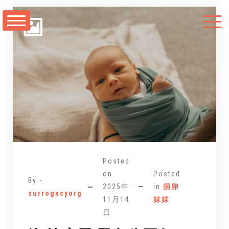
跳
至
正
文
Posted
on
Posted
By -
2025年
in
捐卵
surrogacyorg
11月14
妹妹
日