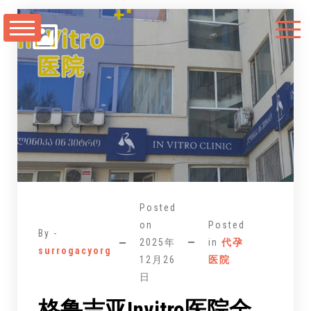
跳
至
正
文
Posted
on
Posted
By -
2025年
in
代孕
surrogacyorg
12月26
医院
日
格鲁吉亚Invitro医院全