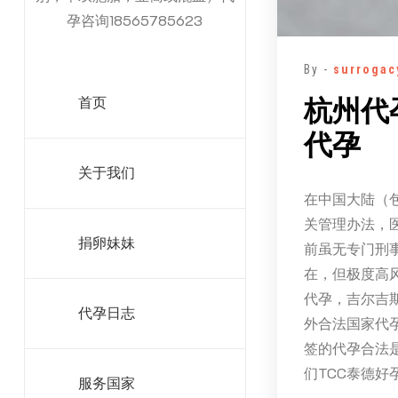
孕咨询18565785623
By -
surrogac
杭州代
首页
代孕
关于我们
在中国大陆（
关管理办法，
捐卵妹妹
前虽无专门刑
在，但极度高
代孕，吉尔吉
代孕日志
外合法国家代
签的代孕合法
们TCC泰德好孕
服务国家