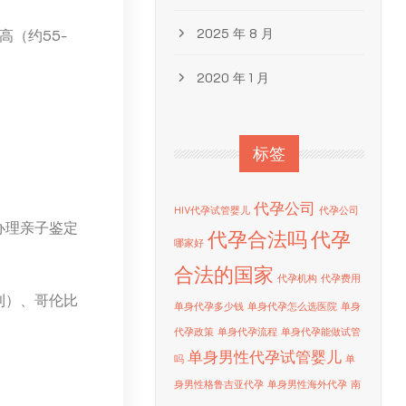
2025 年 8 月
（约55-
2020 年 1 月
标签
代孕公司
HIV代孕试管婴儿
代孕公司
办理亲子鉴定
代孕合法吗
代孕
哪家好
合法的国家
代孕机构
代孕费用
利）、哥伦比
单身代孕多少钱
单身代孕怎么选医院
单身
代孕政策
单身代孕流程
单身代孕能做试管
单身男性代孕试管婴儿
吗
单
身男性格鲁吉亚代孕
单身男性海外代孕
南