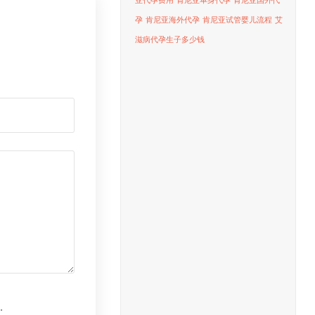
亚代孕费用
肯尼亚单身代孕
肯尼亚国外代
孕
肯尼亚海外代孕
肯尼亚试管婴儿流程
艾
滋病代孕生子多少钱
.