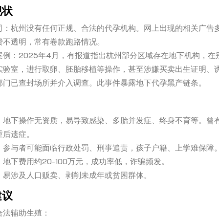
现状
司：杭州没有任何正规、合法的代孕机构。网上出现的相关广告
费不透明，常有卷款跑路情况。
案例：2025年4月，有报道指出杭州部分区域存在地下机构，在
实验室，进行取卵、胚胎移植等操作，甚至涉嫌买卖出生证明、
部门已查封场所并介入调查。此事件暴露地下代孕黑产链条。
：地下操作无资质，易导致感染、多胎并发症、终身不育等。曾
重后遗症。
：参与者可能面临行政处罚、刑事追责，孩子户籍、上学难保障
地下费用约20-100万元，成功率低，诈骗频发。
：易涉及人口贩卖、剥削未成年或贫困群体。
建议
合法辅助生殖：