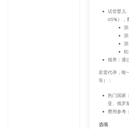
试管婴儿
65%），
浙
浙
浙
杭
领养：通
若需代孕，唯
等）：
热门国家
亚、俄罗
费用参考：
选项