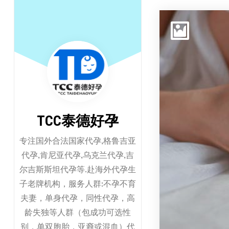
跳
至
正
文
TCC泰德好孕
专注国外合法国家代孕,格鲁吉亚
代孕,肯尼亚代孕,乌克兰代孕,吉
尔吉斯斯坦代孕等.赴海外代孕生
子老牌机构，服务人群:不孕不育
夫妻，单身代孕，同性代孕，高
龄失独等人群（包成功可选性
别，单双胞胎，亚裔或混血）代