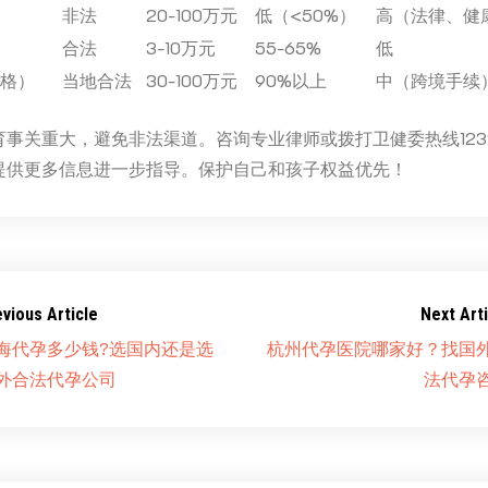
非法
20-100万元
低（<50%）
高（法律、健
合法
3-10万元
55-65%
低
/格）
当地合法
30-100万元
90%以上
中（跨境手续
育事关重大，避免非法渠道。咨询专业律师或拨打卫健委热线123
提供更多信息进一步指导。保护自己和孩子权益优先！
evious Article
Next Arti
海代孕多少钱?选国内还是选
杭州代孕医院哪家好？找国
外合法代孕公司
法代孕