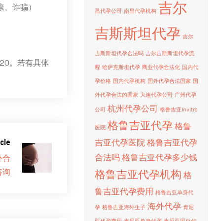
吉尔
康、诈骗）
昌代孕公司
南昌代孕机构
吉斯斯坦代孕
）
吉尔
吉斯斯坦代孕合法吗
吉尔吉斯斯坦代孕流
20。若有具体
程
哈萨克斯坦代孕
商业代孕合法化
国内代
孕价格
国内代孕机构
国外代孕合法国家
国
外代孕合法的国家
大连代孕公司
广州代孕
杭州代孕公司
公司
格鲁吉亚Invitro
格鲁吉亚代孕
格鲁
医院
吉亚代孕医院
格鲁吉亚代孕
cle
合法吗
格鲁吉亚代孕多少钱
外合
咨询
格鲁吉亚代孕机构
格
鲁吉亚代孕费用
格鲁吉亚单身代
海外代孕
孕
格鲁吉亚海外生子
肯尼