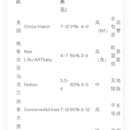
区
美
元）
全
美
高
高
Circle/Hatch
7-12
91%
4-9
包
国
（B2）
费
容
格
欧
鲁
New
高
悬
4-7
86%
3-6
盟
吉
Life/ARTbaby
（免）
案
低
亚
乌
3.5-
无
地
克
Feskov
83%
3-5
中
6
限
险
兰
加
平
长
拿
ConceiveAbilities
7-12
89%
6-12
高
等
排
大
墨