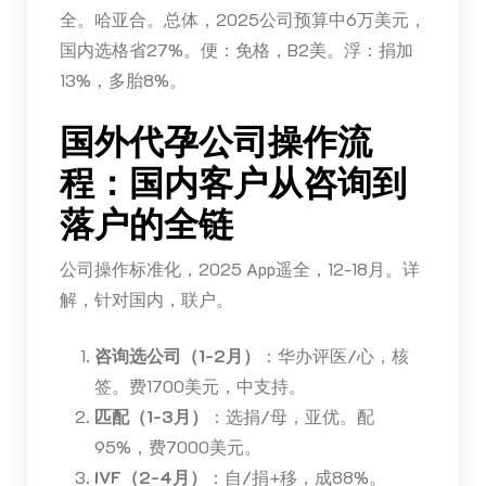
全。哈亚合。总体，2025公司预算中6万美元，
国内选格省27%。便：免格，B2美。浮：捐加
13%，多胎8%。
国外代孕公司操作流
程：国内客户从咨询到
落户的全链
公司操作标准化，2025 App遥全，12-18月。详
解，针对国内，联户。
咨询选公司（1-2月）
：华办评医/心，核
签。费1700美元，中支持。
匹配（1-3月）
：选捐/母，亚优。配
95%，费7000美元。
IVF（2-4月）
：自/捐+移，成88%。