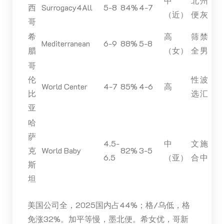
中
北
州
西
Surrogacy4All
5-8
84%
4-7
（近）
便
灰
哥
希
高
筛
禁
Mediterranean
6-9
88%
5-8
腊
（女）
全
男
哥
伦
性
波
World Center
4-7
85%
4-6
高
比
选
汇
亚
哈
萨
4.5-
中
文
施
克
World Baby
82%
3-5
6.5
（亚）
合
中
斯
坦
美国公司全，2025国内占44%；格/乌低，格
免涨32%。加平等慢，墨北便。希女优，哥新