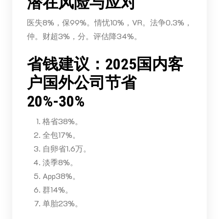
潜在风险与应对
医失8%，保99%。情忧10%，VR。法争0.3%，
仲。财超3%，分。评估降34%。
省钱建议：2025国内客
户国外公司节省
20%-30%
格省38%。
全包17%。
自卵省1.6万。
淡季8%。
App38%。
群14%。
单胎23%。