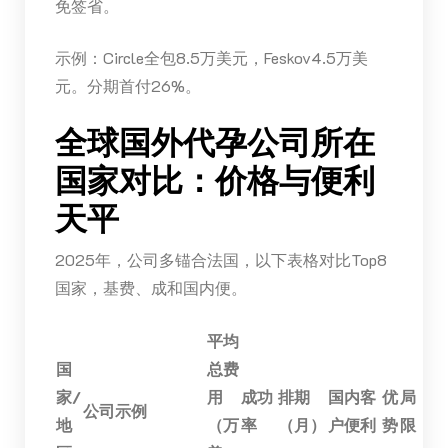
免签省。
示例：Circle全包8.5万美元，Feskov4.5万美
元。分期首付26%。
全球国外代孕公司所在
国家对比：价格与便利
天平
2025年，公司多锚合法国，以下表格对比Top8
国家，基费、成和国内便。
平均
国
总费
家/
用
成功
排期
国内客
优
局
公司示例
地
（万
率
（月）
户便利
势
限