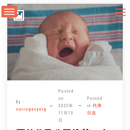
跳
至
正
文
Posted
on
Posted
By -
2025年
in
代孕
surrogacyorg
11月10
日志
日