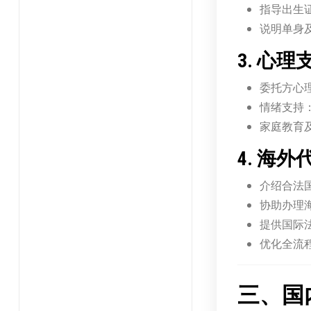
指导出生
说明单身及
3. 心
委托方心
情绪支持
家庭教育
4. 海
介绍合法
协助办理
提供国际
优化全流
三、国