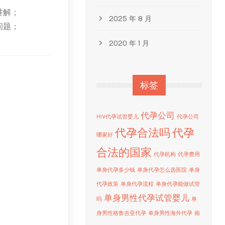
讲解；
2025 年 8 月
问题；
2020 年 1 月
标签
代孕公司
HIV代孕试管婴儿
代孕公司
代孕合法吗
代孕
哪家好
合法的国家
代孕机构
代孕费用
单身代孕多少钱
单身代孕怎么选医院
单身
代孕政策
单身代孕流程
单身代孕能做试管
单身男性代孕试管婴儿
吗
单
身男性格鲁吉亚代孕
单身男性海外代孕
南