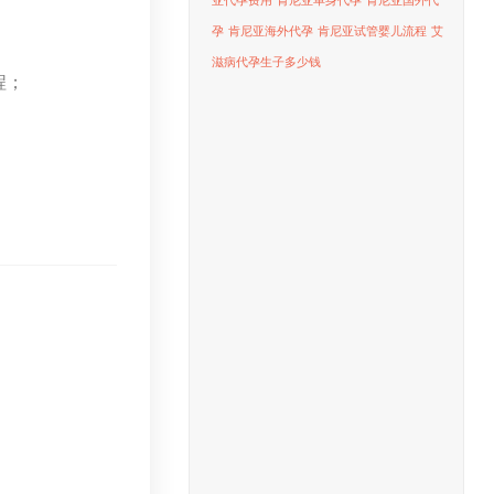
亚代孕费用
肯尼亚单身代孕
肯尼亚国外代
孕
肯尼亚海外代孕
肯尼亚试管婴儿流程
艾
滋病代孕生子多少钱
程；