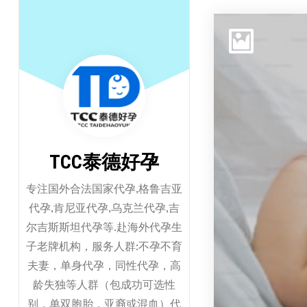
跳
至
正
文
TCC泰德好孕
专注国外合法国家代孕,格鲁吉亚
代孕,肯尼亚代孕,乌克兰代孕,吉
尔吉斯斯坦代孕等.赴海外代孕生
子老牌机构，服务人群:不孕不育
夫妻，单身代孕，同性代孕，高
龄失独等人群（包成功可选性
别，单双胞胎，亚裔或混血）代