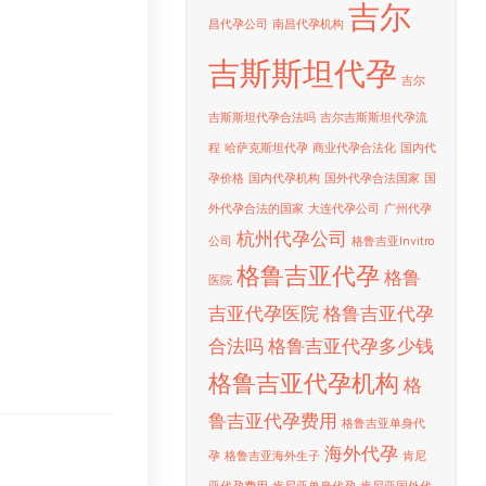
吉尔
昌代孕公司
南昌代孕机构
吉斯斯坦代孕
吉尔
吉斯斯坦代孕合法吗
吉尔吉斯斯坦代孕流
程
哈萨克斯坦代孕
商业代孕合法化
国内代
孕价格
国内代孕机构
国外代孕合法国家
国
外代孕合法的国家
大连代孕公司
广州代孕
杭州代孕公司
公司
格鲁吉亚Invitro
格鲁吉亚代孕
格鲁
医院
吉亚代孕医院
格鲁吉亚代孕
合法吗
格鲁吉亚代孕多少钱
格鲁吉亚代孕机构
格
鲁吉亚代孕费用
格鲁吉亚单身代
海外代孕
孕
格鲁吉亚海外生子
肯尼