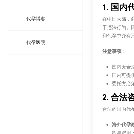
1. 国
在中国大陆，
代孕博客
于违法行为。
和代孕中介有
代孕医院
注意事项
：
国内无合
国内可提
委托方必
2. 合
合法的国内代
海外代孕
程与费用