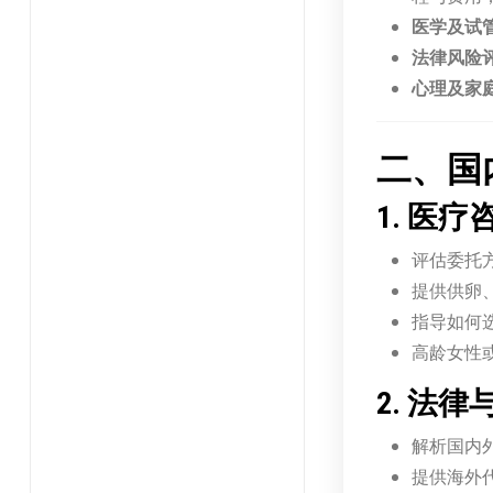
医学及试
法律风险
心理及家
二、国
1. 医
评估委托
提供供卵
指导如何
高龄女性
2. 法
解析国内
提供海外