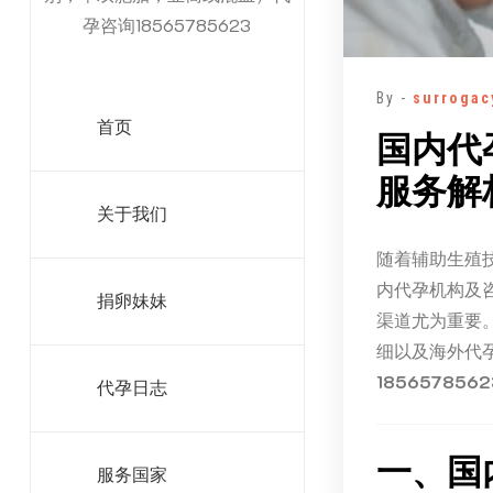
孕咨询18565785623
By -
surrogac
首页
国内代
服务解
关于我们
随着辅助生殖
内代孕机构及
捐卵妹妹
渠道尤为重要
细以及海外代
1856578
代孕日志
一、国
服务国家