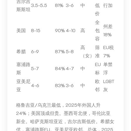
吉尔吉
3.5-5.5
81%
3-6
中
低
行加
斯斯坦
价
全
州差
美国
8-15
90%
4-10
高
包
18%
容
高
筛
EU税
希腊
6-9
87%
5-8
（女）
准
7%
塞浦路
EU
单禁
5-7
84%
4-7
中
斯
标
浮
亚美尼
欧
LGBT
4-6
83%
3-6
中
亚
邻
灰
格鲁吉亚/乌克兰最低，2025年外国人升
24%；美国顶成但贵。墨西哥北便，哥伦比亚
新全。哈萨克斯坦亚近，吉尔吉斯低价。希腊女
优，塞浦路斯EU。亚美尼亚欧邻。总体，2025