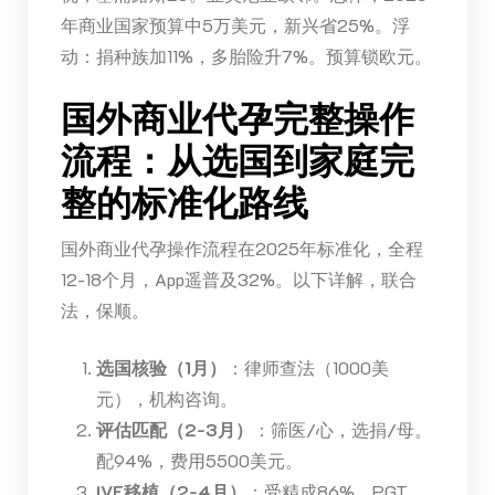
年商业国家预算中5万美元，新兴省25%。浮
动：捐种族加11%，多胎险升7%。预算锁欧元。
国外商业代孕完整操作
流程：从选国到家庭完
整的标准化路线
国外商业代孕操作流程在2025年标准化，全程
12-18个月，App遥普及32%。以下详解，联合
法，保顺。
选国核验（1月）
：律师查法（1000美
元），机构咨询。
评估匹配（2-3月）
：筛医/心，选捐/母。
配94%，费用5500美元。
IVF移植（2-4月）
：受精成86%。PGT，