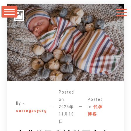
跳
至
正
文
Posted
on
Posted
By -
2025年
in
代孕
surrogacyorg
11月10
博客
日