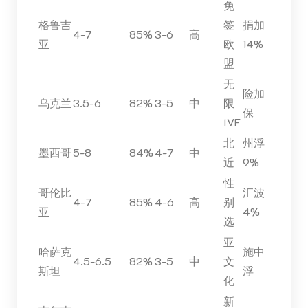
免
格鲁吉
签
捐加
4-7
85%
3-6
高
亚
欧
14%
盟
无
险加
乌克兰
3.5-6
82%
3-5
中
限
保
IVF
北
州浮
墨西哥
5-8
84%
4-7
中
近
9%
性
哥伦比
汇波
4-7
85%
4-6
高
别
亚
4%
选
亚
哈萨克
施中
4.5-6.5
82%
3-5
中
文
斯坦
浮
化
新