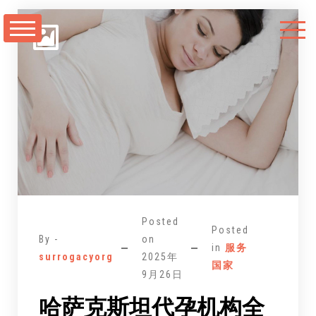
跳
至
正
文
Posted
Posted
By -
on
in
服务
surrogacyorg
2025年
国家
9月26日
哈萨克斯坦代孕机构全