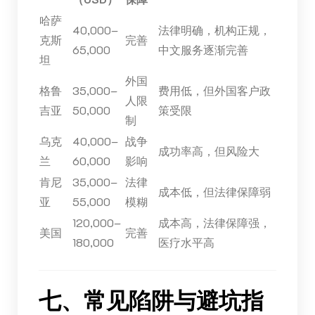
哈萨
40,000–
法律明确，机构正规，
克斯
完善
65,000
中文服务逐渐完善
坦
外国
格鲁
35,000–
费用低，但外国客户政
人限
吉亚
50,000
策受限
制
乌克
40,000–
战争
成功率高，但风险大
兰
60,000
影响
肯尼
35,000–
法律
成本低，但法律保障弱
亚
55,000
模糊
120,000–
成本高，法律保障强，
美国
完善
180,000
医疗水平高
七、常见陷阱与避坑指