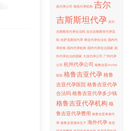
吉尔
昌代孕公司
南昌代孕机构
吉斯斯坦代孕
吉尔
吉斯斯坦代孕合法吗
吉尔吉斯斯坦代孕流
程
哈萨克斯坦代孕
商业代孕合法化
国内代
孕价格
国内代孕机构
国外代孕合法国家
国
外代孕合法的国家
大连代孕公司
广州代孕
杭州代孕公司
公司
格鲁吉亚Invitro
格鲁吉亚代孕
格鲁
医院
吉亚代孕医院
格鲁吉亚代孕
合法吗
格鲁吉亚代孕多少钱
格鲁吉亚代孕机构
格
鲁吉亚代孕费用
格鲁吉亚单身代
海外代孕
孕
格鲁吉亚海外生子
肯尼