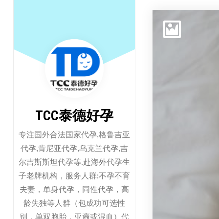
跳
至
正
文
TCC泰德好孕
专注国外合法国家代孕,格鲁吉亚
代孕,肯尼亚代孕,乌克兰代孕,吉
尔吉斯斯坦代孕等.赴海外代孕生
子老牌机构，服务人群:不孕不育
夫妻，单身代孕，同性代孕，高
龄失独等人群（包成功可选性
别，单双胞胎，亚裔或混血）代