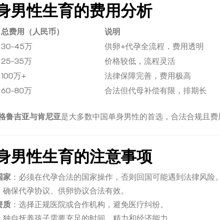
身男性生育的费用分析
总费用（人民币）
说明
30-45万
供卵+代孕全流程，费用透明
25-35万
价格较低，流程灵活
100万+
法律保障完善，费用极高
60-80万
合法但代母补偿有限，排期长
格鲁吉亚与肯尼亚
是大多数中国单身男性的首选，合法合规且费
身男性生育的注意事项
国家
：必须在代孕合法的国家操作，否则回国可能遇到法律风险
：确保代孕协议、供卵协议合法有效。
资质
：选择正规医院或合作机构，避免医疗纠纷。
：独自抚养孩子需要充足的时间、精力和经济能力。