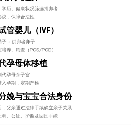
、学历、健康状况筛选捐卵者
协议，保障合法性
4：试管婴儿（IVF）
子 + 供卵者卵子
培养、筛查（PGS/PGD）
5：代孕母体移植
到代孕母亲子宫
进入孕期，定期产检
 6：分娩与宝宝合法身份
后，父亲通过法律手续确立亲子关系
证明、公证、护照及回国手续