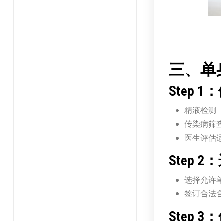
三、单
Step 
精液检测
传染病筛查
医生评估
Step 
选择允许
签订合法
Step 