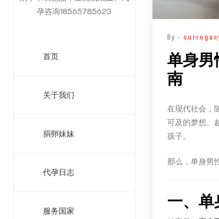
孕咨询18565785623
By -
surrogac
单身男
首页
南
关于我们
在现代社会，
可及的梦想。
捐卵妹妹
孩子。
那么，单身男
代孕日志
一、单
服务国家