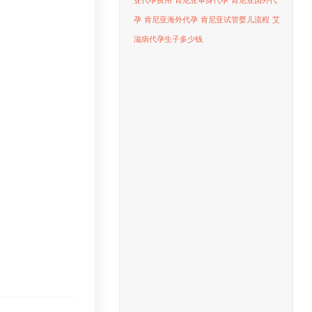
亚代孕费用
肯尼亚单身代孕
肯尼亚国外代
孕
肯尼亚海外代孕
肯尼亚试管婴儿流程
艾
滋病代孕生子多少钱