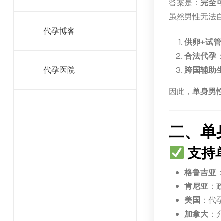
答案是：
完全
虽然男性无法
代孕博客
供卵+试管
合法代孕
跨国辅助
代孕医院
因此，
单身男
二、单
支持
格鲁吉亚
肯尼亚
：
美国
：代
加拿大
：