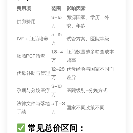
费用项
范围
影响因素
8–16
卵源国家、学历、外
供卵费用
万
貌、年龄
5–15
IVF + 胚胎培养
试管方案、医院等级
万
1.8–4
胚胎数量越多筛查成本
胚胎PGT筛查
万
越高
12–28
代母经验与国家不同而
代母补助与管理
万
差异
3–10
孕期与分娩医疗
医院级别+分娩方式
万
法律文件与落地
5千–3
国家不同政策不同
手续
万
常见总价区间：