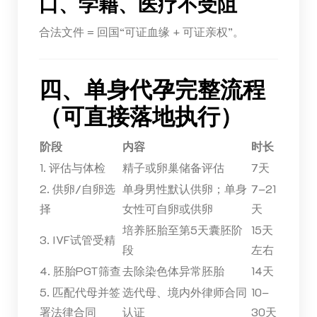
口、学籍、医疗不受阻
合法文件 = 回国“可证血缘 + 可证亲权”。
四、单身代孕完整流程
（可直接落地执行）
阶段
内容
时长
1. 评估与体检
精子或卵巢储备评估
7天
2. 供卵/自卵选
单身男性默认供卵；单身
7–21
择
女性可自卵或供卵
天
培养胚胎至第5天囊胚阶
15天
3. IVF试管受精
段
左右
4. 胚胎PGT筛查
去除染色体异常胚胎
14天
5. 匹配代母并签
选代母、境内外律师合同
10–
署法律合同
认证
30天