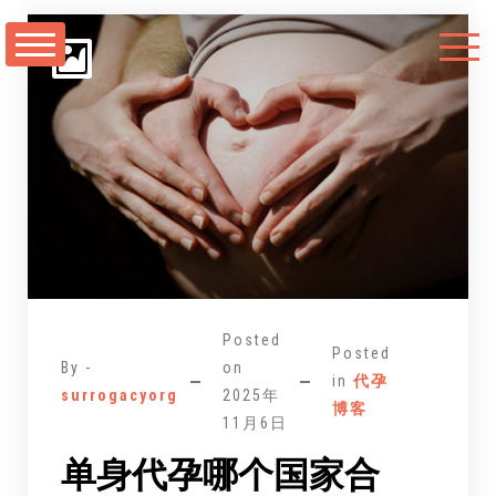
跳
至
正
文
Posted
Posted
By -
on
in
代孕
surrogacyorg
2025年
博客
11月6日
单身代孕哪个国家合