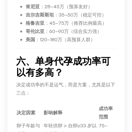
肯尼亚
：28–45万（预算友好）
吉尔吉斯斯坦
：35–50万（稳定可控）
格鲁吉亚
：45–75万（推荐比例最高）
哥伦比亚
：60–90万（综合实力强）
美国
：120–180万（高预算人群）
六、单身代孕成功率可
以有多高？
决定成功率的不是运气，而是方案，尤其是以下
三点：
成功率
决定因素
影响解释
范围
卵子年龄与
年轻供卵 > 自卵≥33 岁以
75–