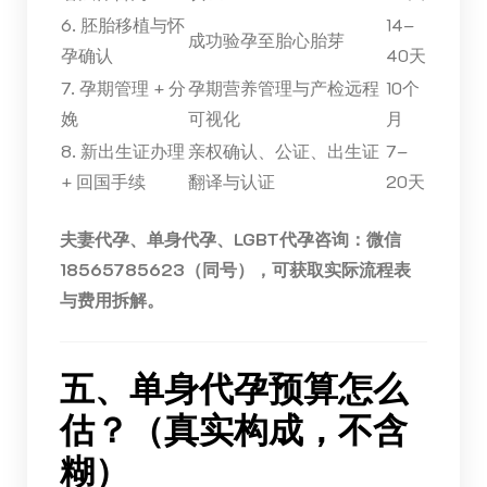
6. 胚胎移植与怀
14–
成功验孕至胎心胎芽
孕确认
40天
7. 孕期管理 + 分
孕期营养管理与产检远程
10个
娩
可视化
月
8. 新出生证办理
亲权确认、公证、出生证
7–
+ 回国手续
翻译与认证
20天
夫妻代孕、单身代孕、LGBT代孕咨询：微信
18565785623（同号），可获取实际流程表
与费用拆解。
五、单身代孕预算怎么
估？（真实构成，不含
糊）