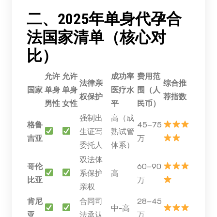
二、2025年单身代孕合
法国家清单（核心对
比）
允许
允许
成功率
费用范
法律亲
综合推
国家
单身
单身
医疗水
围（人
权保护
荐指数
男性
女性
平
民币）
强制出
高（成
格鲁
45–75
生证写
熟试管
吉亚
万
委托人
体系）
双法体
哥伦
60–90
系保护
高
比亚
万
亲权
肯尼
合同司
28–45
中-高
亚
法承认
万