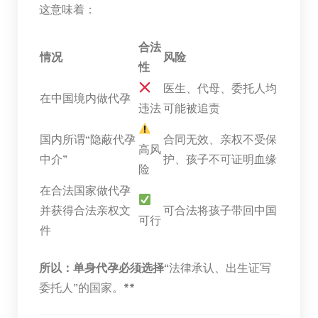
这意味着：
合法
情况
风险
性
医生、代母、委托人均
在中国境内做代孕
违法
可能被追责
国内所谓“隐蔽代孕
合同无效、亲权不受保
高风
中介”
护、孩子不可证明血缘
险
在合法国家做代孕
并获得合法亲权文
可合法将孩子带回中国
可行
件
所以：单身代孕必须选择
“法律承认、出生证写
委托人”的国家。**