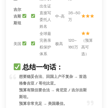
出生证
吉尔
直接写
35–50
吉斯
中-高
委托人
万
斯坦
姓名
全球最
完善亲
120–
（预算
美国
极高
权保护
180万
高可
体系
选）
总结一句话：
想要稳妥合法、回国上户不复杂 → 首选
格鲁吉亚 / 哥伦比亚。
预算有限但要合法 → 肯尼亚 / 吉尔吉斯
斯坦。
预算非常充足 → 美国最佳。