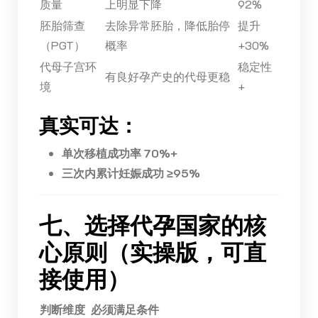
质量
上明显下降
92%
胚胎筛查
去除异常胚胎，降低胎停
提升
（PGT）
概率
+30%
代母子宫环
稳定性
有良好孕产史的代母更稳
境
+
真实可达：
单次移植成功率 70%+
三次内累计妊娠成功 ≥95%
七、选择代孕国家的核
心原则（实操版，可直
接使用）
判断维度
必须满足条件