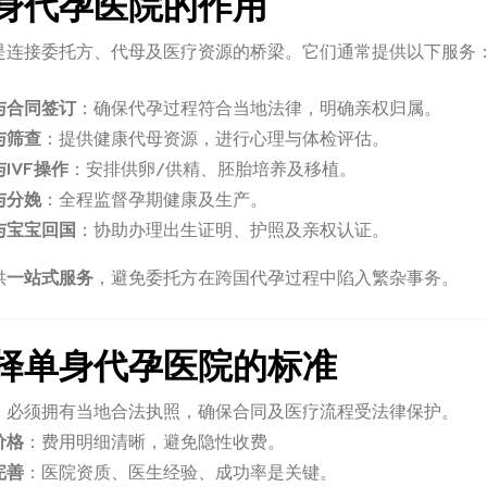
身代孕医院的作用
是连接委托方、代母及医疗资源的桥梁。它们通常提供以下服务
与合同签订
：确保代孕过程符合当地法律，明确亲权归属。
与筛查
：提供健康代母资源，进行心理与体检评估。
IVF操作
：安排供卵/供精、胚胎培养及移植。
与分娩
：全程监督孕期健康及生产。
与宝宝回国
：协助办理出生证明、护照及亲权认证。
供
一站式服务
，避免委托方在跨国代孕过程中陷入繁杂事务。
择单身代孕医院的标准
：必须拥有当地合法执照，确保合同及医疗流程受法律保护。
价格
：费用明细清晰，避免隐性收费。
完善
：医院资质、医生经验、成功率是关键。