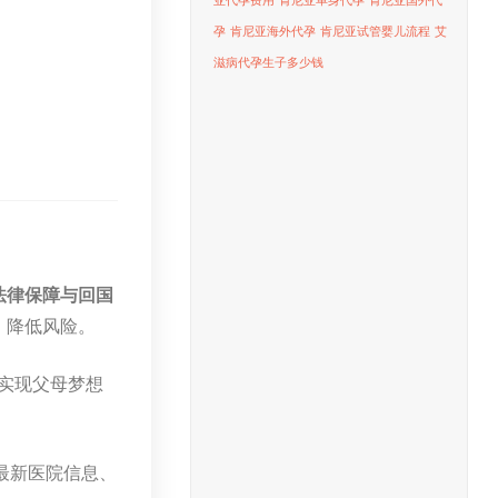
亚代孕费用
肯尼亚单身代孕
肯尼亚国外代
孕
肯尼亚海外代孕
肯尼亚试管婴儿流程
艾
滋病代孕生子多少钱
法律保障与回国
，降低风险。
是实现父母梦想
最新医院信息、