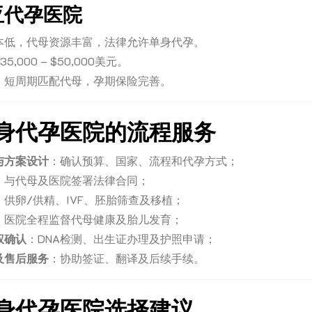
亚代孕医院
本低，代母资源丰富，法律允许单身代孕。
5,000 – $50,000美元。
：短周期匹配代母，孕期保险完善。
身代孕医院的流程服务
与方案设计
：确认预算、国家、流程和代孕方式；
：与代母及医院签署法律合同；
：供卵/供精、IVF、胚胎筛查及移植；
：医院全程监督代母健康及胎儿发育；
权确认
：DNA检测、出生证办理及护照申请；
及售后服务
：协助签证、翻译及后续手续。
身代孕医院选择建议