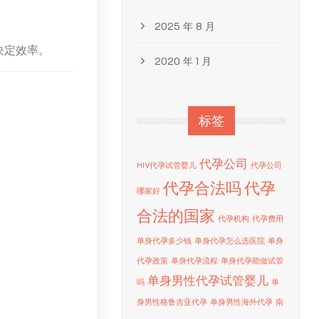
2025 年 8 月
决定效率。
2020 年 1 月
标签
代孕公司
HIV代孕试管婴儿
代孕公司
代孕合法吗
代孕
哪家好
合法的国家
代孕机构
代孕费用
单身代孕多少钱
单身代孕怎么选医院
单身
代孕政策
单身代孕流程
单身代孕能做试管
单身男性代孕试管婴儿
吗
单
身男性格鲁吉亚代孕
单身男性海外代孕
南