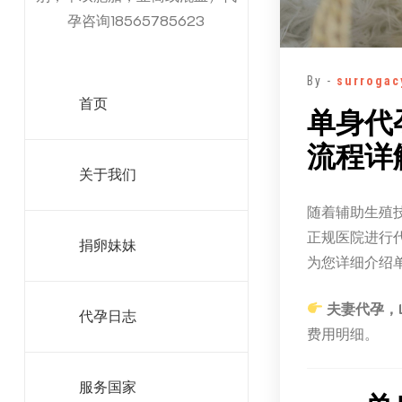
孕咨询18565785623
By -
surrogac
首页
单身代
流程详
关于我们
随着辅助生殖
正规医院进行
捐卵妹妹
为您详细介绍
夫妻代孕，L
代孕日志
费用明细。
服务国家