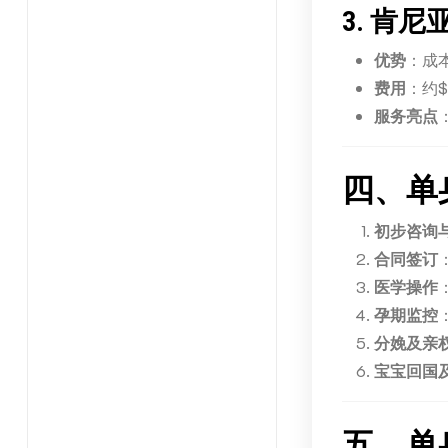
3.
肯尼
优势
：成
费用
：约$3
服务亮点
四、单
初步咨询
合同签订
医学操作
孕期监控
分娩及亲
宝宝回国
五、单