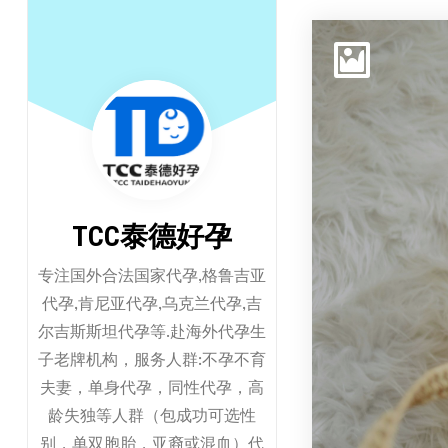
跳
至
正
文
TCC泰德好孕
专注国外合法国家代孕,格鲁吉亚
代孕,肯尼亚代孕,乌克兰代孕,吉
尔吉斯斯坦代孕等.赴海外代孕生
子老牌机构，服务人群:不孕不育
夫妻，单身代孕，同性代孕，高
龄失独等人群（包成功可选性
别，单双胞胎，亚裔或混血）代