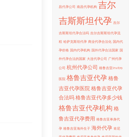
吉尔
昌代孕公司
南昌代孕机构
吉斯斯坦代孕
吉尔
吉斯斯坦代孕合法吗
吉尔吉斯斯坦代孕流
程
哈萨克斯坦代孕
商业代孕合法化
国内代
孕价格
国内代孕机构
国外代孕合法国家
国
外代孕合法的国家
大连代孕公司
广州代孕
杭州代孕公司
公司
格鲁吉亚Invitro
格鲁吉亚代孕
格鲁
医院
吉亚代孕医院
格鲁吉亚代孕
合法吗
格鲁吉亚代孕多少钱
格鲁吉亚代孕机构
格
鲁吉亚代孕费用
格鲁吉亚单身代
海外代孕
孕
格鲁吉亚海外生子
肯尼