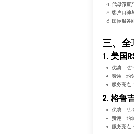
代母筛查
客户口碑
国际服务
三、全
1.
美国R
优势
：法
费用
：约$1
服务亮点
2.
格鲁
优势
：法
费用
：约$4
服务亮点