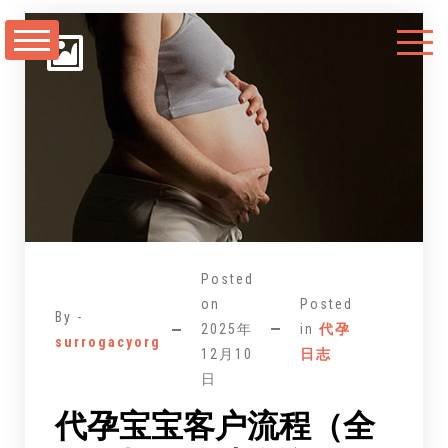
跳
至
正
文
Posted
on
Posted
By -
2025年
in
代孕
surrogacyorg
12月10
日志
日
代孕宝宝客户流程（全