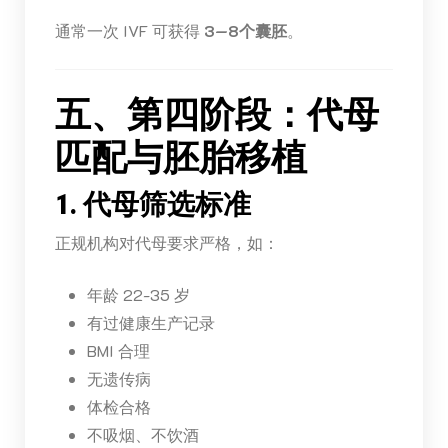
通常一次 IVF 可获得
3—8个囊胚
。
五、第四阶段：代母
匹配与胚胎移植
1. 代母筛选标准
正规机构对代母要求严格，如：
年龄 22-35 岁
有过健康生产记录
BMI 合理
无遗传病
体检合格
不吸烟、不饮酒