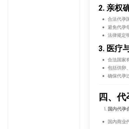
2. 亲权
合法代孕
避免代孕
法律规定
3. 医
合法国家
包括供卵
确保代孕
四、代
国内代孕
国内商业