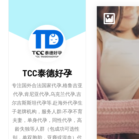
跳
至
正
文
TCC泰德好孕
专注国外合法国家代孕,格鲁吉亚
代孕,肯尼亚代孕,乌克兰代孕,吉
尔吉斯斯坦代孕等.赴海外代孕生
子老牌机构，服务人群:不孕不育
夫妻，单身代孕，同性代孕，高
龄失独等人群（包成功可选性
别，单双胞胎，亚裔或混血）代