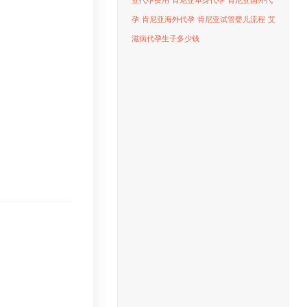
亚代孕费用
肯尼亚单身代孕
肯尼亚国外代
孕
肯尼亚海外代孕
肯尼亚试管婴儿流程
艾
滋病代孕生子多少钱