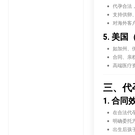
代孕合法
支持供卵
对海外客
5. 美
如加州、
合同、亲
高端医疗
三、代
1. 合同
在合法代
明确委托
出生后孩