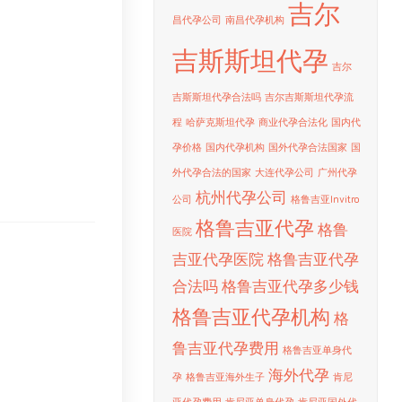
吉尔
昌代孕公司
南昌代孕机构
吉斯斯坦代孕
吉尔
吉斯斯坦代孕合法吗
吉尔吉斯斯坦代孕流
程
哈萨克斯坦代孕
商业代孕合法化
国内代
孕价格
国内代孕机构
国外代孕合法国家
国
外代孕合法的国家
大连代孕公司
广州代孕
杭州代孕公司
公司
格鲁吉亚Invitro
格鲁吉亚代孕
格鲁
医院
吉亚代孕医院
格鲁吉亚代孕
合法吗
格鲁吉亚代孕多少钱
格鲁吉亚代孕机构
格
鲁吉亚代孕费用
格鲁吉亚单身代
海外代孕
孕
格鲁吉亚海外生子
肯尼