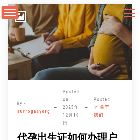
跳
至
正
文
Posted
on
Posted
By -
2025年
in
关于
surrogacyorg
12月10
我们
日
代孕出生证如何办理户